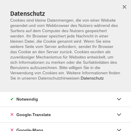
×
Datenschutz
Cookies sind kleine Datenmengen, die von einer Website
gesendet und vom Webbrowser des Nutzers während des
Surfens auf dem Computer des Nutzers gespeichert
Zum Inhalt
werden. Ihr Browser speichert jede Nachricht in einer
kleinen Datei, die Cookie genannt wird. Wenn Sie eine
weitere Seite vom Server anfordern, sendet Ihr Browser
Der Kurs konnte nicht gefunden werden.
das Cookie an den Server zurück. Cookies wurden als
zuverlässiger Mechanismus für Websites entwickelt, um
sich Informationen zu merken oder die Surfaktivitäten des
Benutzers aufzuzeichnen. Bitte willigen Sie in die
Verwendung von Cookies ein. Weitere Informationen finden
Impressum
Sie in unseren Datenschutzhinweisen.
Datenschutz
Datenschutzerklärung
AGB
Notwendig
Newsletter
Barrierefreiheit
Google-Translate
Widerruf
Google-Maps