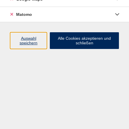
Programm
Matomo
Gesellschaft - junge vhs
Beruf - Neue Technologien
Auswahl
Alle Cookies akzeptieren und
Sprachen - Integration
speichern
schließen
Digitales Lernen
Gesundheit - Ernährung
Kunst - Kultur - Kreativität
Grundbildung
Inhalte
Startseite
Programm