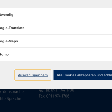
twendig
Impressum
Datenschutzerklär
ogle-Translate
ogle-Maps
te
vhs Fürth gGmbH
tomo
eite
Hirschenstr. 27/29
90762 Fürth
ramm
Auswahl speichern
Alle Cookies akzeptieren und schl
mationen
info@vhs-fuerth.de
uns
Tel: 0911 974 1700
ärdensprache
Fax: 0911 974 1706
chte Sprache