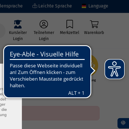
ensprache
Leichte Sprache
Language
Kursleiter
Teilnehmer
Merkzettel
Warenkorb
Login
Login
×
ng
Kunst - Kultur -
Grundbildung
Kreativität
rs
ei, die
ndet
ger
 die
dung