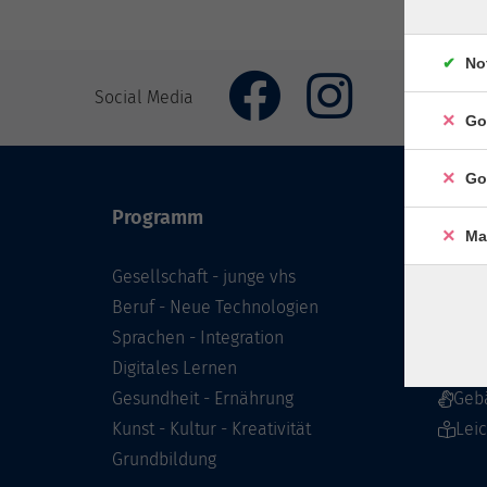
No
Social Media
Go
Go
Programm
Inhal
Ma
Gesellschaft - junge vhs
Starts
Beruf - Neue Technologien
Prog
Sprachen - Integration
Infor
Digitales Lernen
Über 
Gesundheit - Ernährung
Geb
Kunst - Kultur - Kreativität
Lei
Grundbildung