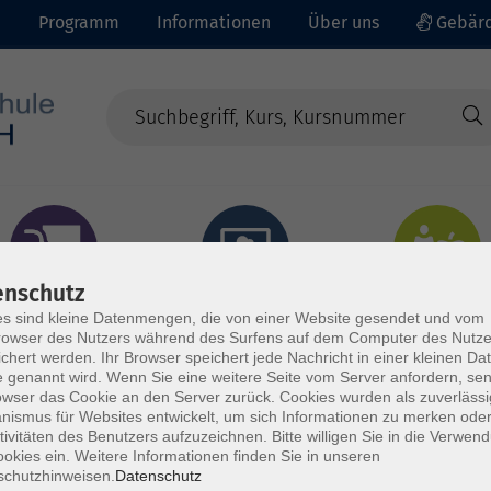
e
Programm
Informationen
Über uns
Gebärd
enschutz
prachen - Integration
Digitales Lernen
Gesundheit - Ernähru
s sind kleine Datenmengen, die von einer Website gesendet und vom
owser des Nutzers während des Surfens auf dem Computer des Nutze
chert werden. Ihr Browser speichert jede Nachricht in einer kleinen Dat
 genannt wird. Wenn Sie eine weitere Seite vom Server anfordern, se
owser das Cookie an den Server zurück. Cookies wurden als zuverlässi
ismus für Websites entwickelt, um sich Informationen zu merken oder
tivitäten des Benutzers aufzuzeichnen. Bitte willigen Sie in die Verwen
okies ein. Weitere Informationen finden Sie in unseren
schutzhinweisen.
Datenschutz