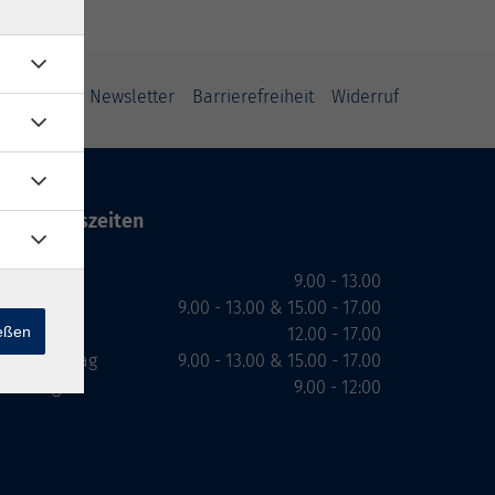
ung
AGB
Newsletter
Barrierefreiheit
Widerruf
Öffnungszeiten
Montag
9.00 - 13.00
Dienstag
9.00 - 13.00 & 15.00 - 17.00
ießen
Mittwoch
12.00 - 17.00
Donnerstag
9.00 - 13.00 & 15.00 - 17.00
Freitag
9.00 - 12:00