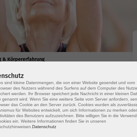
 & Körpererfahrung
enschutz
 (Neurogenes Zittern)
s sind kleine Datenmengen, die von einer Website gesendet und vom
celi
owser des Nutzers während des Surfens auf dem Computer des Nutze
chert werden. Ihr Browser speichert jede Nachricht in einer kleinen Dat
 genannt wird. Wenn Sie eine weitere Seite vom Server anfordern, se
en zur Entspannung. Was Sie aus dem Alltag in
owser das Cookie an den Server zurück. Cookies wurden als zuverlässi
 Beinen oder Zittern der Hände, nutzt TRE®
ismus für Websites entwickelt, um sich Informationen zu merken oder
tspannungsübung. Mit einfachen Übungen im Stehen
tivitäten des Benutzers aufzuzeichnen. Bitte willigen Sie in die Verwen
okies ein. Weitere Informationen finden Sie in unseren
 ein kontrollierbares Zittern ein. Das kann zu
schutzhinweisen.
Datenschutz
e mit dem Zittern variieren und experimentieren.