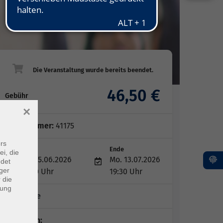
46,50 €
Gebühr
×
Kursnummer:
41175
rs
Start
Ende
ei, die
Mo. 15.06.2026
Mo. 13.07.2026
ndet
ger
18:00 Uhr
19:30 Uhr
 die
dung
5 Termine
Dozent*in: