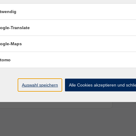
n, ihn besser wahrzunehmen, entspannen dabei und
 um TRE® kennenzulernen oder bekannte Übungen zu
twendig
ogle-Translate
ogle-Maps
tomo
Auswahl speichern
Alle Cookies akzeptieren und schl
Ort / Raum