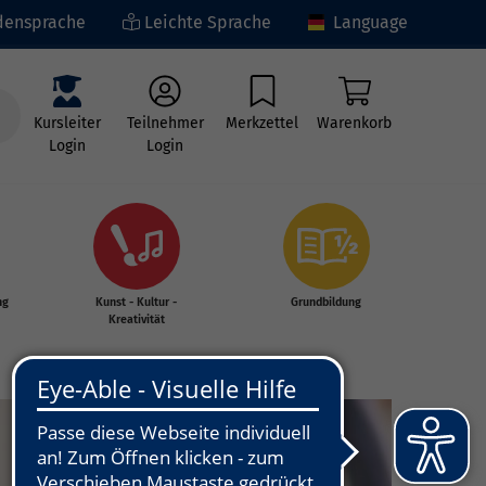
ensprache
Leichte Sprache
Language
Kursleiter
Teilnehmer
Merkzettel
Warenkorb
Login
Login
ng
Kunst - Kultur -
Grundbildung
Kreativität