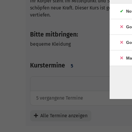
Ihr Körper steht im Mittelpunkt und Sie lerne
schöpfen neue Kraft. Dieser Kurs ist geeignet
No
vertiefen.
Go
Bitte mitbringen:
Go
bequeme Kleidung
Ma
Kurstermine
5
5 vergangene Termine
Alle Termine anzeigen