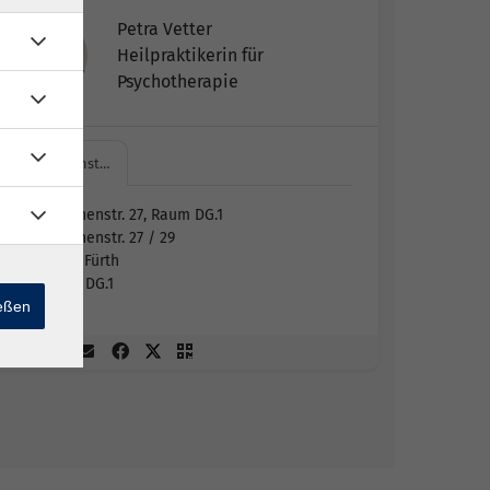
Petra Vetter
Heilpraktikerin für
Psychotherapie
Hirschenst…
Hirschenstr. 27, Raum DG.1
Hirschenstr. 27 / 29
90762 Fürth
Raum DG.1
ießen