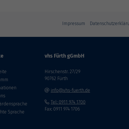
Impressum
Datenschutzerklär
te
vhs Fürth gGmbH
eite
Hirschenstr. 27/29
90762 Fürth
ramm
mationen
info@vhs-fuerth.de
uns
Tel: 0911 974 1700
ärdensprache
Fax: 0911 974 1706
chte Sprache