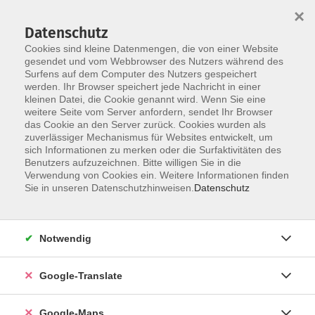
×
Datenschutz
Cookies sind kleine Datenmengen, die von einer Website
gesendet und vom Webbrowser des Nutzers während des
Surfens auf dem Computer des Nutzers gespeichert
Zum Inhalt
werden. Ihr Browser speichert jede Nachricht in einer
kleinen Datei, die Cookie genannt wird. Wenn Sie eine
weitere Seite vom Server anfordern, sendet Ihr Browser
Der Kurs konnte nicht gefunden werden.
das Cookie an den Server zurück. Cookies wurden als
zuverlässiger Mechanismus für Websites entwickelt, um
sich Informationen zu merken oder die Surfaktivitäten des
Benutzers aufzuzeichnen. Bitte willigen Sie in die
Verwendung von Cookies ein. Weitere Informationen finden
Impressum
Sie in unseren Datenschutzhinweisen.
Datenschutz
Datenschutzerklärung
AGB
Notwendig
Newsletter
Barrierefreiheit
Google-Translate
Widerruf
Google-Maps