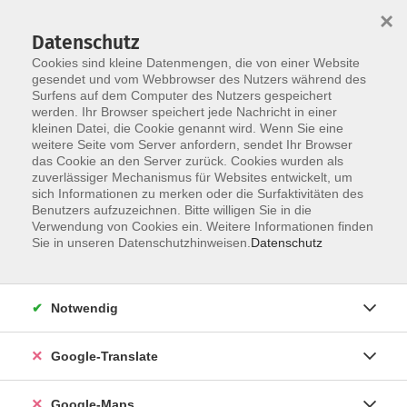
×
Datenschutz
Cookies sind kleine Datenmengen, die von einer Website
gesendet und vom Webbrowser des Nutzers während des
Surfens auf dem Computer des Nutzers gespeichert
Zum Inhalt
werden. Ihr Browser speichert jede Nachricht in einer
kleinen Datei, die Cookie genannt wird. Wenn Sie eine
weitere Seite vom Server anfordern, sendet Ihr Browser
Der Kurs konnte nicht gefunden werden.
das Cookie an den Server zurück. Cookies wurden als
zuverlässiger Mechanismus für Websites entwickelt, um
sich Informationen zu merken oder die Surfaktivitäten des
Benutzers aufzuzeichnen. Bitte willigen Sie in die
Verwendung von Cookies ein. Weitere Informationen finden
Impressum
Sie in unseren Datenschutzhinweisen.
Datenschutz
Datenschutzerklärung
AGB
Notwendig
Newsletter
Barrierefreiheit
Google-Translate
Widerruf
Google-Maps