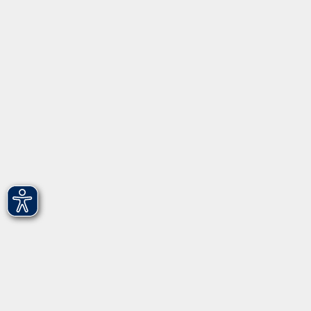
Programm
Informationen
Über uns
Gebärdensprache
Leichte Sprache
vhs Fürth gGmbH
Hirschenstr. 27/29
90762 Fürth
info@vhs-fuerth.de
Tel: 0911 974 1700
Fax: 0911 974 1706