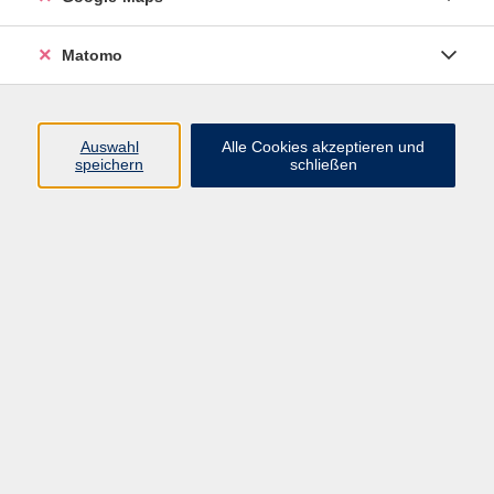
Yoga und Yin-Yoga, unterstützt durch die sanften
Klänge von Kristallklangschalen. Wir wollen in der
Matomo
ersten Hälfte gezielt Muskulatur und Gleichgewicht
stärken, während der zweite Teil unserer tiefen
Entspannung im Yin-Yoga dient. Um noch besser in
Auswahl
Alle Cookies akzeptieren und
die Entspannung zu kommen, helfen uns die
speichern
schließen
Schwingungen der Klangschalen.
Der Kurs richtet sich vor allem an Yoga-Neulinge.
Bitte mitbringen:
bequeme Kleidung, warme Socken
95,90 €
Gebühr