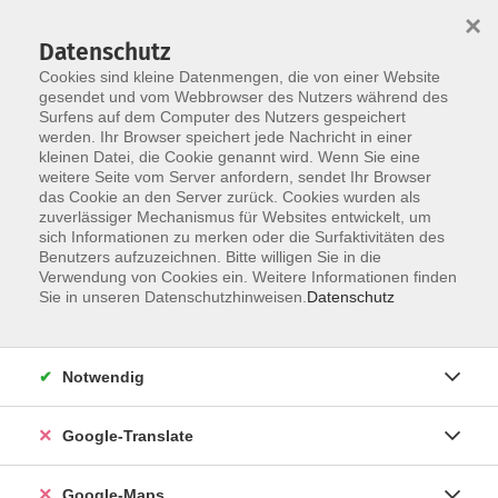
×
Datenschutz
Cookies sind kleine Datenmengen, die von einer Website
gesendet und vom Webbrowser des Nutzers während des
Surfens auf dem Computer des Nutzers gespeichert
Zum Inhalt
werden. Ihr Browser speichert jede Nachricht in einer
kleinen Datei, die Cookie genannt wird. Wenn Sie eine
weitere Seite vom Server anfordern, sendet Ihr Browser
das Cookie an den Server zurück. Cookies wurden als
zuverlässiger Mechanismus für Websites entwickelt, um
sich Informationen zu merken oder die Surfaktivitäten des
Benutzers aufzuzeichnen. Bitte willigen Sie in die
Verwendung von Cookies ein. Weitere Informationen finden
Sie in unseren Datenschutzhinweisen.
Datenschutz
Sie sind hier:
Gesundheit - Ernährung
Fernöstliche Gesundheitsverfahren
Notwendig
Achtsames Yoga mit geführter Klangmeditation
Google-Translate
Uns erwartet eine wohltuende Mischung aus Ha-Tha-
Google-Maps