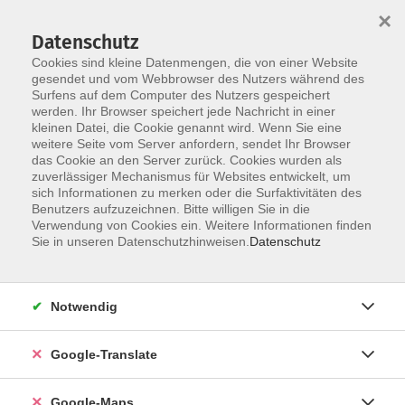
×
Datenschutz
Cookies sind kleine Datenmengen, die von einer Website
gesendet und vom Webbrowser des Nutzers während des
Surfens auf dem Computer des Nutzers gespeichert
Zum Inhalt
werden. Ihr Browser speichert jede Nachricht in einer
kleinen Datei, die Cookie genannt wird. Wenn Sie eine
weitere Seite vom Server anfordern, sendet Ihr Browser
das Cookie an den Server zurück. Cookies wurden als
zuverlässiger Mechanismus für Websites entwickelt, um
sich Informationen zu merken oder die Surfaktivitäten des
Benutzers aufzuzeichnen. Bitte willigen Sie in die
Verwendung von Cookies ein. Weitere Informationen finden
Sie in unseren Datenschutzhinweisen.
Datenschutz
Sie sind hier:
Gesundheit - Ernährung
Fernöstliche Gesundheitsverfahren
Yoga
Notwendig
Ha-Tha-Yoga
Google-Translate
In diesem Ha-Tha-Yogakurs beginnt jede Einheit mit
Google-Maps