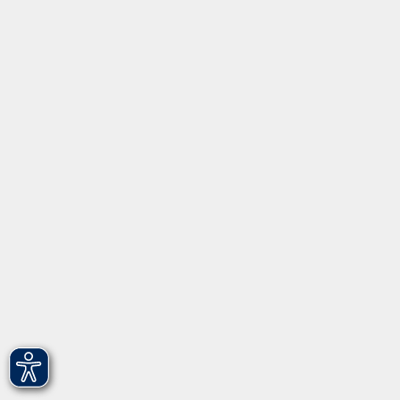
Inhalte
Startseite
Programm
Informationen
Über uns
Gebärdensprache
Leichte Sprache
vhs Fürth gGmbH
Hirschenstr. 27/29
90762 Fürth