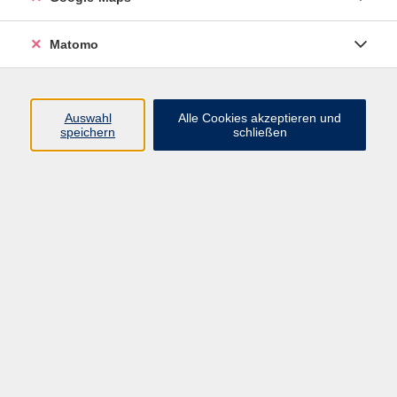
einem kurzen Impuls aus der Yogaphilosophie.
Dieser ermöglicht ein sanftes Einstimmen auf die
Matomo
Stunde. Durch die präzise Ausübung der einzelnen
Asanas (Yogahaltungen) wird Fehlhaltungen
vorgebeugt, sowie gelenkschonend geübt. Daher
Auswahl
Alle Cookies akzeptieren und
eignet sich der Kurs besonders für Anfänger*innen
speichern
schließen
aber auch Personen mit Yogaerfahrung, die ihre
Praxis vertiefen möchten. Einen Fokus im Kurs
nehmen herzöffnende Haltungen ein, die besonders
bei viel sitzenden Menschen ausgleichend wirken
können. Im Kurs kann durch achtsames praktizieren
leichter losgelassen werden, sodass der Tag mit mehr
Leichtigkeit beginnen kann.
Bitte mitbringen:
Handtuch, bequeme Kleidung, Socken