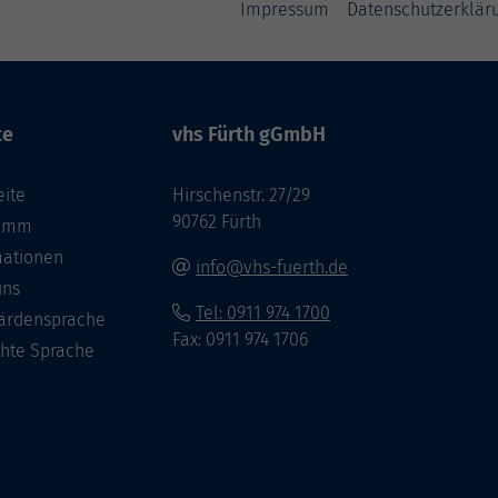
Impressum
Datenschutzerklär
te
vhs Fürth gGmbH
eite
Hirschenstr. 27/29
90762 Fürth
ramm
mationen
info@vhs-fuerth.de
uns
Tel: 0911 974 1700
ärdensprache
Fax: 0911 974 1706
chte Sprache