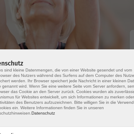
Bewegung
enschutz
s sind kleine Datenmengen, die von einer Website gesendet und vom
es
owser des Nutzers während des Surfens auf dem Computer des Nutze
chert werden. Ihr Browser speichert jede Nachricht in einer kleinen Dat
 genannt wird. Wenn Sie eine weitere Seite vom Server anfordern, se
ingen lassen:
owser das Cookie an den Server zurück. Cookies wurden als zuverlässi
ismus für Websites entwickelt, um sich Informationen zu merken oder
r allem rund um Bauch, Rücken und Beckenboden,
tivitäten des Benutzers aufzuzeichnen. Bitte willigen Sie in die Verwen
ung – immer gelenkschonend und mit bewusster
okies ein. Weitere Informationen finden Sie in unseren
schutzhinweisen.
Datenschutz
sgeführt – für eine elegante, aufrechte Haltung