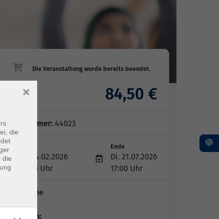
84,50 €
×
Gebühr
Kursnummer:
44023
rs
ei, die
ndet
Start
Ende
ger
Di. 24.02.2026
Di. 21.07.2026
 die
dung
16:00 Uhr
17:00 Uhr
15 Termine
Dozent*in: