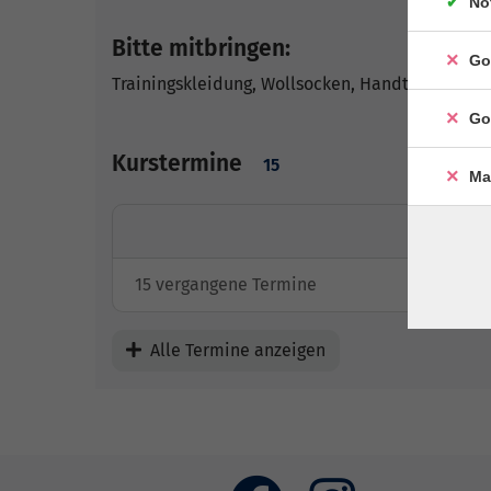
No
Bitte mitbringen:
Go
Trainingskleidung, Wollsocken, Handtuch
Go
Kurstermine
15
Ma
15 vergangene Termine
Alle Termine anzeigen