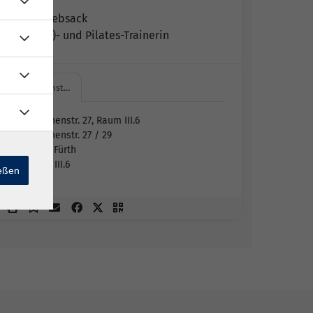
Helena Lebsack
Zumba(R)- und Pilates-Trainerin
Hirschenst…
Hirschenstr. 27, Raum III.6
Hirschenstr. 27 / 29
90762 Fürth
Raum III.6
ießen