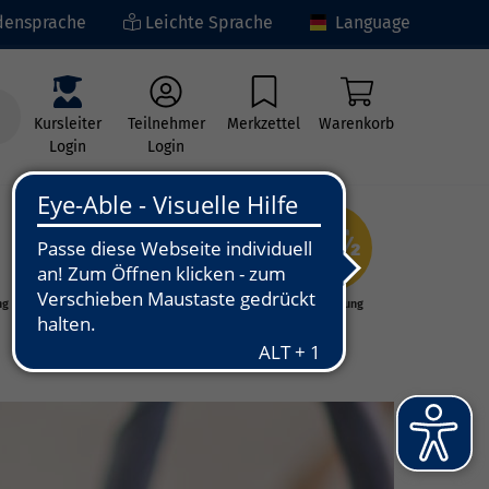
ensprache
Leichte Sprache
Language
Kursleiter
Teilnehmer
Merkzettel
Warenkorb
Login
Login
ng
Kunst - Kultur -
Grundbildung
Kreativität