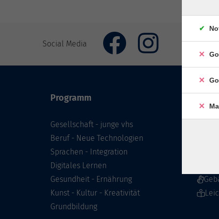
No
Social Media
Go
Go
Programm
Inhal
Ma
Gesellschaft - junge vhs
Starts
Beruf - Neue Technologien
Prog
Sprachen - Integration
Infor
Digitales Lernen
Über 
Gesundheit - Ernährung
Geb
Kunst - Kultur - Kreativität
Lei
Grundbildung