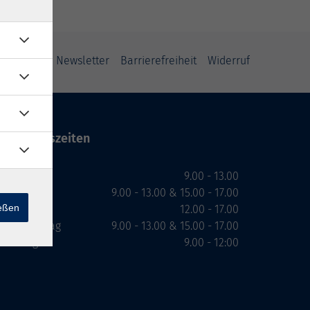
ung
AGB
Newsletter
Barrierefreiheit
Widerruf
Öffnungszeiten
Montag
9.00 - 13.00
Dienstag
9.00 - 13.00 & 15.00 - 17.00
ießen
Mittwoch
12.00 - 17.00
Donnerstag
9.00 - 13.00 & 15.00 - 17.00
Freitag
9.00 - 12:00