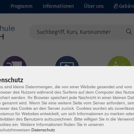
e
Programm
Informationen
Über uns
Gebärd
enschutz
prachen - Integration
Digitales Lernen
Gesundheit - Ernähru
s sind kleine Datenmengen, die von einer Website gesendet und vom
owser des Nutzers während des Surfens auf dem Computer des Nutze
chert werden. Ihr Browser speichert jede Nachricht in einer kleinen Dat
 genannt wird. Wenn Sie eine weitere Seite vom Server anfordern, se
owser das Cookie an den Server zurück. Cookies wurden als zuverlässi
ismus für Websites entwickelt, um sich Informationen zu merken oder
tivitäten des Benutzers aufzuzeichnen. Bitte willigen Sie in die Verwen
okies ein. Weitere Informationen finden Sie in unseren
schutzhinweisen.
Datenschutz