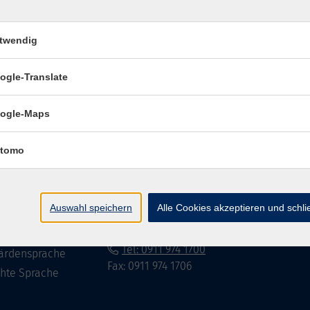
twendig
Impressum
Datenschutzerklär
ogle-Translate
ogle-Maps
te
vhs Fürth gGmbH
tomo
eite
Hirschenstr. 27/29
90762 Fürth
ramm
Auswahl speichern
Alle Cookies akzeptieren und schl
mationen
info@vhs-fuerth.de
uns
Tel: 0911 974 1700
ärdensprache
Fax: 0911 974 1706
chte Sprache