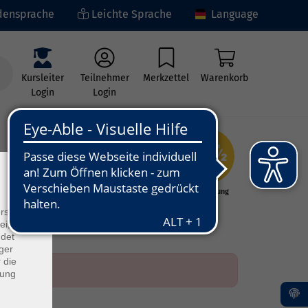
ensprache
Leichte Sprache
Language
Kursleiter
Teilnehmer
Merkzettel
Warenkorb
Login
Login
×
ng
Kunst - Kultur -
Grundbildung
Kreativität
rs
ei, die
ndet
ger
 die
dung