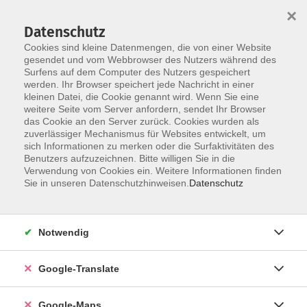
×
Datenschutz
Cookies sind kleine Datenmengen, die von einer Website
gesendet und vom Webbrowser des Nutzers während des
Surfens auf dem Computer des Nutzers gespeichert
Zum Inhalt
werden. Ihr Browser speichert jede Nachricht in einer
kleinen Datei, die Cookie genannt wird. Wenn Sie eine
weitere Seite vom Server anfordern, sendet Ihr Browser
das Cookie an den Server zurück. Cookies wurden als
zuverlässiger Mechanismus für Websites entwickelt, um
sich Informationen zu merken oder die Surfaktivitäten des
Benutzers aufzuzeichnen. Bitte willigen Sie in die
Verwendung von Cookies ein. Weitere Informationen finden
Sie in unseren Datenschutzhinweisen.
Datenschutz
Sie sind hier:
Gesundheit - Ernährung
Gesundheitsbildung
Notwendig
Gesundheitswissen & Prävention
Google-Translate
Umgang mit Menschen mit Demenz
Tipps für Angehörige
Google-Maps