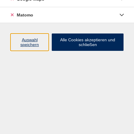
In Deutschland leben rund 1,8 Millionen Menschen
Matomo
mit einer diagnostizierten Demenz, davon etwa 1,2
Millionen mit der Alzheimer-Krankheit.
Bis zum Jahr 2050 wird die Zahl der Betroffenen
voraussichtlich auf 2,8 Millionen steigen.
Auswahl
Alle Cookies akzeptieren und
speichern
schließen
In diesem Workshop werden folgende Themen
behandelt:
Positive Beschäftigung für Menschen mit Demenz
(Spiele und Aktivitäten)
Es wird eine Auswahl an Beschäftigungsmaterialien
vorgestellt und die förderlichen sowie potenziell
beeinträchtigenden Aspekte erläutert.
Einfühlsame Kommunikation
Krisen bewältigen