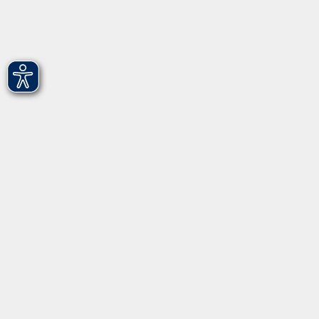
vhs Fürth gGmbH
Hirschenstr. 27/29
90762 Fürth
info@vhs-fuerth.de
Tel: 0911 974 1700
Fax: 0911 974 1706
Öffnungszeiten
Montag
9.00 - 13.00
Dienstag
9.00 - 13.00 & 15.00 - 17.00
Mittwoch
12.00 - 17.00