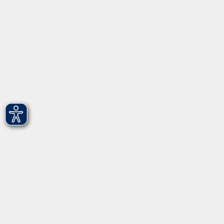
Gebärdensprache
Leichte Sprache
vhs Fürth gGmbH
Hirschenstr. 27/29
90762 Fürth
info@vhs-fuerth.de
Tel: 0911 974 1700
Fax: 0911 974 1706
Öffnungszeiten