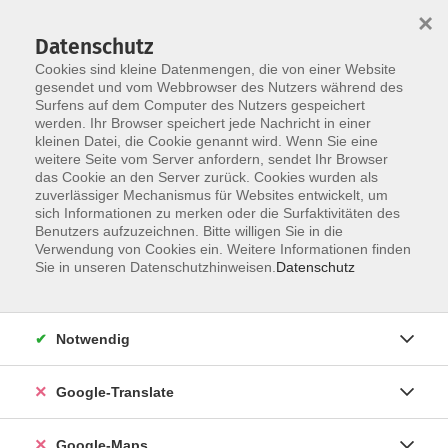
×
Datenschutz
Cookies sind kleine Datenmengen, die von einer Website
gesendet und vom Webbrowser des Nutzers während des
Surfens auf dem Computer des Nutzers gespeichert
Zum Inhalt
werden. Ihr Browser speichert jede Nachricht in einer
kleinen Datei, die Cookie genannt wird. Wenn Sie eine
weitere Seite vom Server anfordern, sendet Ihr Browser
das Cookie an den Server zurück. Cookies wurden als
zuverlässiger Mechanismus für Websites entwickelt, um
sich Informationen zu merken oder die Surfaktivitäten des
Benutzers aufzuzeichnen. Bitte willigen Sie in die
Verwendung von Cookies ein. Weitere Informationen finden
Sie in unseren Datenschutzhinweisen.
Datenschutz
Sie sind hier:
Gesundheit - Ernährung
Küche & Genuss
Gesunde Vielfalt
Notwendig
Sommernachtstraum – Rosenblüten-Erdbeer-
Google-Translate
Bowle & Natur-Deo
Google-Maps