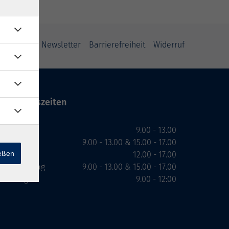
ung
AGB
Newsletter
Barrierefreiheit
Widerruf
Öffnungszeiten
Montag
9.00 - 13.00
Dienstag
9.00 - 13.00 & 15.00 - 17.00
ießen
Mittwoch
12.00 - 17.00
Donnerstag
9.00 - 13.00 & 15.00 - 17.00
Freitag
9.00 - 12:00