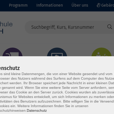
e
Programm
Informationen
Über uns
Gebärd
enschutz
prachen - Integration
Digitales Lernen
Gesundheit - Ernähru
s sind kleine Datenmengen, die von einer Website gesendet und vom
owser des Nutzers während des Surfens auf dem Computer des Nutze
chert werden. Ihr Browser speichert jede Nachricht in einer kleinen Dat
 genannt wird. Wenn Sie eine weitere Seite vom Server anfordern, se
owser das Cookie an den Server zurück. Cookies wurden als zuverlässi
ismus für Websites entwickelt, um sich Informationen zu merken oder
tivitäten des Benutzers aufzuzeichnen. Bitte willigen Sie in die Verwen
okies ein. Weitere Informationen finden Sie in unseren
schutzhinweisen.
Datenschutz