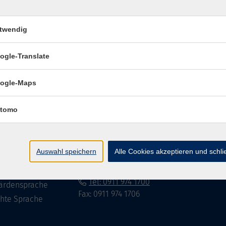
twendig
Impressum
Datenschutzerklär
ogle-Translate
ogle-Maps
te
vhs Fürth gGmbH
tomo
eite
Hirschenstr. 27/29
90762 Fürth
ramm
Auswahl speichern
Alle Cookies akzeptieren und schl
mationen
info@vhs-fuerth.de
uns
Tel: 0911 974 1700
ärdensprache
Fax: 0911 974 1706
chte Sprache