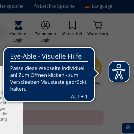
ensprache
Leichte Sprache
Language
Kursleiter
Teilnehmer
Merkzettel
Warenkorb
Login
Login
×
ng
Kunst - Kultur -
Grundbildung
Kreativität
rs
ei, die
ndet
ger
 die
dung