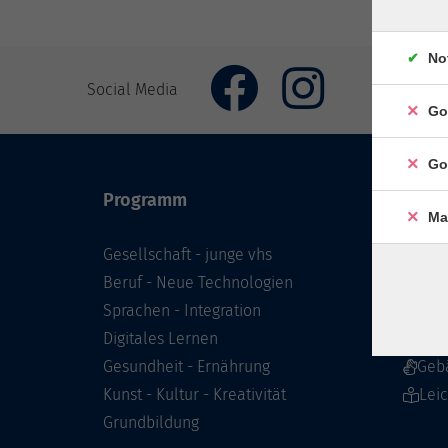
No
Social Media
Go
Go
Programm
Inhal
Ma
Gesellschaft - junge vhs
Starts
Beruf - Neue Technologien
Prog
Sprachen - Integration
Infor
Digitales Lernen
Über 
Gesundheit - Ernährung
Geb
Kunst - Kultur - Kreativität
Lei
Grundbildung