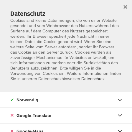
×
Datenschutz
Cookies sind kleine Datenmengen, die von einer Website
gesendet und vom Webbrowser des Nutzers während des
Surfens auf dem Computer des Nutzers gespeichert
Zum Inhalt
werden. Ihr Browser speichert jede Nachricht in einer
kleinen Datei, die Cookie genannt wird. Wenn Sie eine
weitere Seite vom Server anfordern, sendet Ihr Browser
Der Kurs konnte nicht gefunden werden.
das Cookie an den Server zurück. Cookies wurden als
zuverlässiger Mechanismus für Websites entwickelt, um
sich Informationen zu merken oder die Surfaktivitäten des
Benutzers aufzuzeichnen. Bitte willigen Sie in die
Verwendung von Cookies ein. Weitere Informationen finden
Impressum
Sie in unseren Datenschutzhinweisen.
Datenschutz
Datenschutzerklärung
AGB
Notwendig
Newsletter
Barrierefreiheit
Google-Translate
Widerruf
Google-Maps