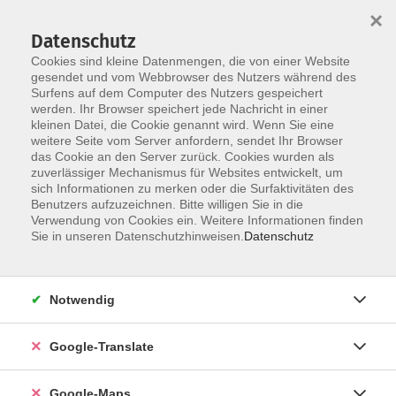
×
Datenschutz
Cookies sind kleine Datenmengen, die von einer Website
gesendet und vom Webbrowser des Nutzers während des
Surfens auf dem Computer des Nutzers gespeichert
Zum Inhalt
werden. Ihr Browser speichert jede Nachricht in einer
kleinen Datei, die Cookie genannt wird. Wenn Sie eine
weitere Seite vom Server anfordern, sendet Ihr Browser
Der Kurs konnte nicht gefunden werden.
das Cookie an den Server zurück. Cookies wurden als
zuverlässiger Mechanismus für Websites entwickelt, um
sich Informationen zu merken oder die Surfaktivitäten des
Benutzers aufzuzeichnen. Bitte willigen Sie in die
Verwendung von Cookies ein. Weitere Informationen finden
Impressum
Sie in unseren Datenschutzhinweisen.
Datenschutz
Datenschutzerklärung
AGB
Notwendig
Newsletter
Barrierefreiheit
Google-Translate
Widerruf
Google-Maps