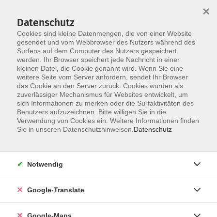
×
Datenschutz
Cookies sind kleine Datenmengen, die von einer Website
gesendet und vom Webbrowser des Nutzers während des
Surfens auf dem Computer des Nutzers gespeichert
Zum Inhalt
werden. Ihr Browser speichert jede Nachricht in einer
kleinen Datei, die Cookie genannt wird. Wenn Sie eine
weitere Seite vom Server anfordern, sendet Ihr Browser
das Cookie an den Server zurück. Cookies wurden als
zuverlässiger Mechanismus für Websites entwickelt, um
sich Informationen zu merken oder die Surfaktivitäten des
Benutzers aufzuzeichnen. Bitte willigen Sie in die
Verwendung von Cookies ein. Weitere Informationen finden
Sie in unseren Datenschutzhinweisen.
Datenschutz
Sie sind hier:
Gesundheit - Ernährung
Fernöstliche Gesundheitsverfahren
Yoga
Notwendig
Vinyasa-Yoga
Google-Translate
"Yoga is not a work-out, it´s a work-in."
Google-Maps