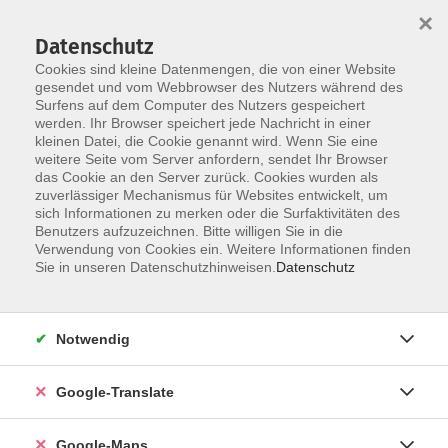
×
Datenschutz
Cookies sind kleine Datenmengen, die von einer Website
gesendet und vom Webbrowser des Nutzers während des
Surfens auf dem Computer des Nutzers gespeichert
Zum Inhalt
werden. Ihr Browser speichert jede Nachricht in einer
kleinen Datei, die Cookie genannt wird. Wenn Sie eine
weitere Seite vom Server anfordern, sendet Ihr Browser
Der Kurs konnte nicht gefunden werden.
das Cookie an den Server zurück. Cookies wurden als
zuverlässiger Mechanismus für Websites entwickelt, um
sich Informationen zu merken oder die Surfaktivitäten des
Benutzers aufzuzeichnen. Bitte willigen Sie in die
Verwendung von Cookies ein. Weitere Informationen finden
Impressum
Sie in unseren Datenschutzhinweisen.
Datenschutz
Datenschutzerklärung
AGB
Notwendig
Newsletter
Barrierefreiheit
Google-Translate
Widerruf
Google-Maps