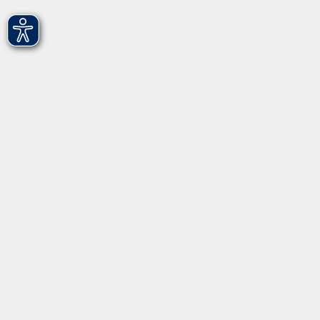
vhs Fürth gGmbH
Hirschenstr. 27/29
90762 Fürth
info@vhs-fuerth.de
Tel: 0911 974 1700
Fax: 0911 974 1706
Öffnungszeiten
Montag
9.00 - 13.00
Dienstag
9.00 - 13.00 & 15.00 - 17.00
Mittwoch
12.00 - 17.00
Donnerstag
9.00 - 13.00 & 15.00 - 17.00
Freitag
9.00 - 12:00