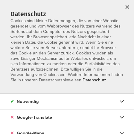
×
Datenschutz
Cookies sind kleine Datenmengen, die von einer Website
gesendet und vom Webbrowser des Nutzers während des
Surfens auf dem Computer des Nutzers gespeichert
Zum Inhalt
werden. Ihr Browser speichert jede Nachricht in einer
kleinen Datei, die Cookie genannt wird. Wenn Sie eine
weitere Seite vom Server anfordern, sendet Ihr Browser
das Cookie an den Server zurück. Cookies wurden als
zuverlässiger Mechanismus für Websites entwickelt, um
sich Informationen zu merken oder die Surfaktivitäten des
Benutzers aufzuzeichnen. Bitte willigen Sie in die
Verwendung von Cookies ein. Weitere Informationen finden
Sie in unseren Datenschutzhinweisen.
Datenschutz
Sie sind hier:
Gesundheit - Ernährung
Notwendig
Yoga für Männer
Kraft, Beweglichkeit, Ruhe
Google-Translate
Sind Sie Sport begeistert oder tendieren Sie eher zur
Google-Maps