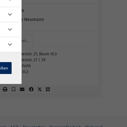
Dozent*in:
Katharina Neumann
Hirschenst…
Hirschenstr. 27, Raum III.3
Hirschenstr. 27 / 29
90762 Fürth
ießen
Raum III.3