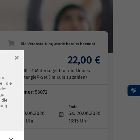
×
22,00 €
Gebühr
zzgl. 10,- € Materialgeld für ein kleines
Zentangle®-Set (im Kurs zu zahlen)
rs
ei, die
ndet
Kursnummer:
53072
ger
 die
dung
Start
Ende
Sa. 20.06.2026
Sa. 20.06.2026
10:00 Uhr
13:15 Uhr
1 Termin