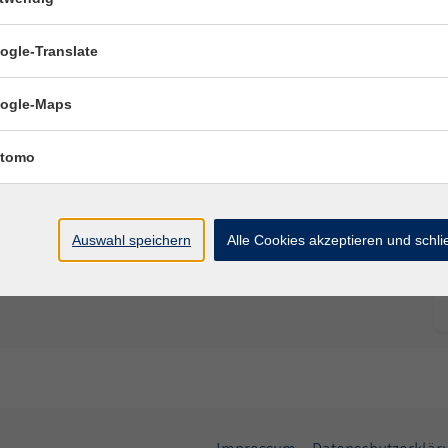
haben, den Sommer kreativ einzufangen – ganz ohne
 die neue Muster ausprobieren möchten.
ogle-Translate
ogle-Maps
tomo
Auswahl speichern
Alle Cookies akzeptieren und schl