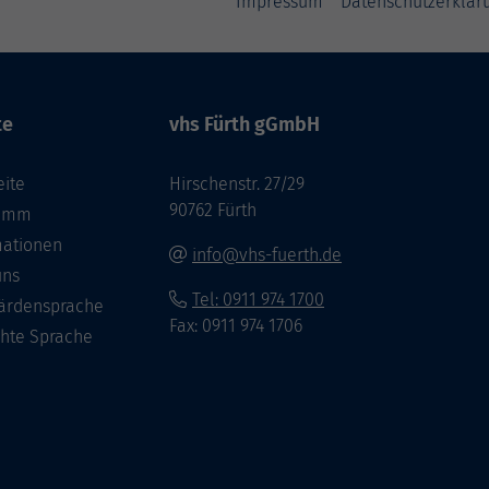
Impressum
Datenschutzerklär
te
vhs Fürth gGmbH
eite
Hirschenstr. 27/29
90762 Fürth
ramm
mationen
info@vhs-fuerth.de
uns
Tel: 0911 974 1700
ärdensprache
Fax: 0911 974 1706
chte Sprache