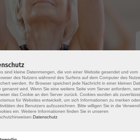
enschutz
s sind kleine Datenmengen, die von einer Website gesendet und vom
owser des Nutzers während des Surfens auf dem Computer des Nutze
chert werden. Ihr Browser speichert jede Nachricht in einer kleinen Dat
 genannt wird. Wenn Sie eine weitere Seite vom Server anfordern, se
owser das Cookie an den Server zurück. Cookies wurden als zuverlässi
ismus für Websites entwickelt, um sich Informationen zu merken oder
 uns von Sonne, Meer und Natur inspirieren und
tivitäten des Benutzers aufzuzeichnen. Bitte willigen Sie in die Verwen
. Mit leichten, schwungvollen Mustern entstehen
okies ein. Weitere Informationen finden Sie in unseren
schutzhinweisen.
Datenschutz
eichtigkeit ausdrücken – perfekt, um den Sommer
r neue Tangles kennen und verbinden sie zu einer
twendig