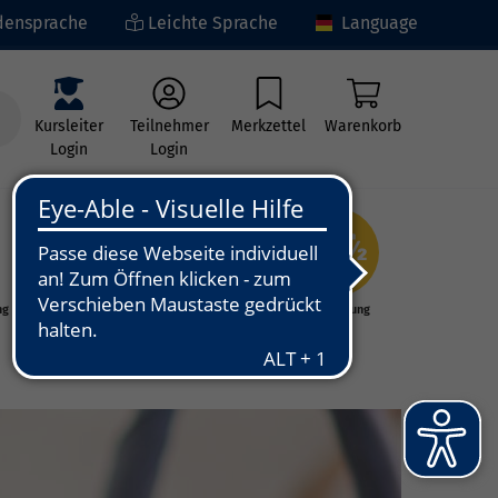
ensprache
Leichte Sprache
Language
Kursleiter
Teilnehmer
Merkzettel
Warenkorb
Login
Login
ng
Kunst - Kultur -
Grundbildung
Kreativität