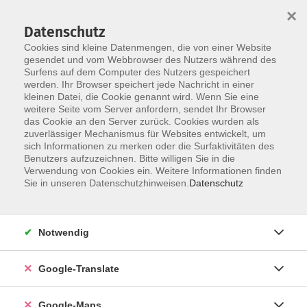
×
Datenschutz
Cookies sind kleine Datenmengen, die von einer Website
gesendet und vom Webbrowser des Nutzers während des
Surfens auf dem Computer des Nutzers gespeichert
Zum Inhalt
werden. Ihr Browser speichert jede Nachricht in einer
kleinen Datei, die Cookie genannt wird. Wenn Sie eine
weitere Seite vom Server anfordern, sendet Ihr Browser
Der Kurs konnte nicht gefunden werden.
das Cookie an den Server zurück. Cookies wurden als
zuverlässiger Mechanismus für Websites entwickelt, um
sich Informationen zu merken oder die Surfaktivitäten des
Benutzers aufzuzeichnen. Bitte willigen Sie in die
Verwendung von Cookies ein. Weitere Informationen finden
Impressum
Sie in unseren Datenschutzhinweisen.
Datenschutz
Datenschutzerklärung
AGB
Notwendig
Newsletter
Barrierefreiheit
Google-Translate
Widerruf
Google-Maps