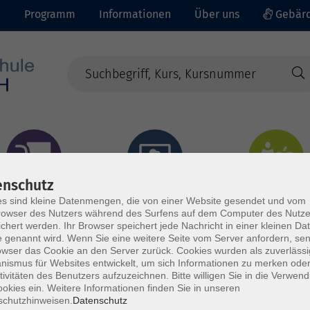
e
Programm
Informationen
Über uns
Gebärd
enschutz
prachen - Integration
Digitales Lernen
Gesundheit - Ernähru
s sind kleine Datenmengen, die von einer Website gesendet und vom
owser des Nutzers während des Surfens auf dem Computer des Nutze
chert werden. Ihr Browser speichert jede Nachricht in einer kleinen Dat
 genannt wird. Wenn Sie eine weitere Seite vom Server anfordern, se
owser das Cookie an den Server zurück. Cookies wurden als zuverlässi
ismus für Websites entwickelt, um sich Informationen zu merken oder
tivitäten des Benutzers aufzuzeichnen. Bitte willigen Sie in die Verwen
okies ein. Weitere Informationen finden Sie in unseren
schutzhinweisen.
Datenschutz