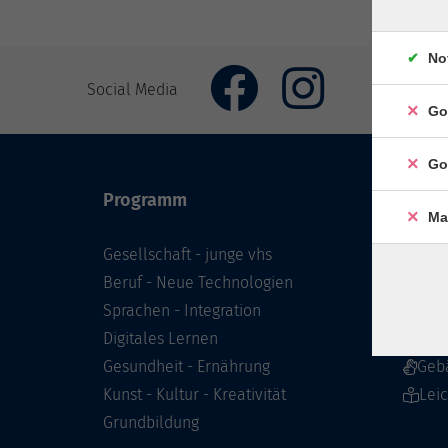
No
Social Media
Go
Go
Programm
Inhal
Ma
Gesellschaft - junge vhs
Starts
Beruf - Neue Technologien
Prog
Sprachen - Integration
Infor
Digitales Lernen
Über 
Gesundheit - Ernährung
Geb
Kunst - Kultur - Kreativität
Lei
Grundbildung