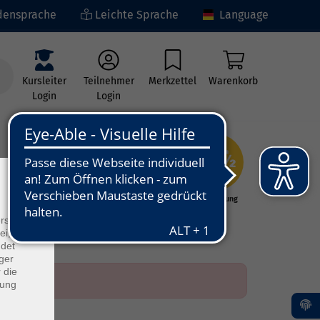
ensprache
Leichte Sprache
Language
Kursleiter
Teilnehmer
Merkzettel
Warenkorb
Login
Login
×
ng
Kunst - Kultur -
Grundbildung
Kreativität
rs
ei, die
ndet
ger
 die
dung