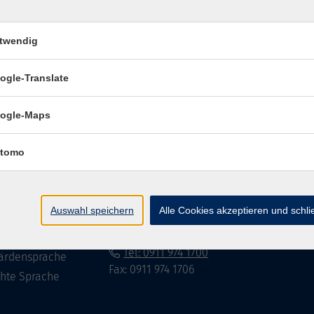
twendig
Impressum
Datenschutzerklär
ogle-Translate
ogle-Maps
te
vhs Fürth gGmbH
tomo
eite
Hirschenstr. 27/29
90762 Fürth
ramm
Auswahl speichern
Alle Cookies akzeptieren und schl
mationen
info@vhs-fuerth.de
uns
Tel: 0911 974 1700
ärdensprache
Fax: 0911 974 1706
chte Sprache