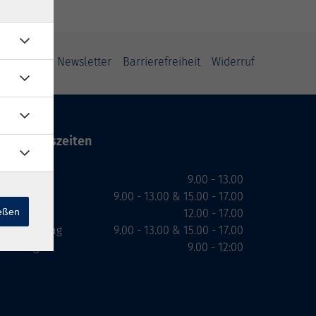
ung
AGB
Newsletter
Barrierefreiheit
Widerruf
Öffnungszeiten
Montag
9.00 - 13.00
Dienstag
9.00 - 13.00 & 15.00 - 17.00
ießen
Mittwoch
12.00 - 17.00
Donnerstag
9.00 - 13.00 & 15.00 - 17.00
Freitag
9.00 - 12:00