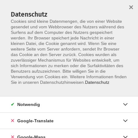
×
Datenschutz
Cookies sind kleine Datenmengen, die von einer Website
gesendet und vom Webbrowser des Nutzers während des
Surfens auf dem Computer des Nutzers gespeichert
Zum Inhalt
werden. Ihr Browser speichert jede Nachricht in einer
kleinen Datei, die Cookie genannt wird. Wenn Sie eine
weitere Seite vom Server anfordern, sendet Ihr Browser
Der Kurs konnte nicht gefunden werden.
das Cookie an den Server zurück. Cookies wurden als
zuverlässiger Mechanismus für Websites entwickelt, um
sich Informationen zu merken oder die Surfaktivitäten des
Benutzers aufzuzeichnen. Bitte willigen Sie in die
Verwendung von Cookies ein. Weitere Informationen finden
Impressum
Sie in unseren Datenschutzhinweisen.
Datenschutz
Datenschutzerklärung
AGB
Notwendig
Newsletter
Barrierefreiheit
Google-Translate
Widerruf
Google-Maps