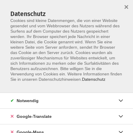
×
Datenschutz
Cookies sind kleine Datenmengen, die von einer Website
gesendet und vom Webbrowser des Nutzers während des
Surfens auf dem Computer des Nutzers gespeichert
Zum Inhalt
werden. Ihr Browser speichert jede Nachricht in einer
kleinen Datei, die Cookie genannt wird. Wenn Sie eine
weitere Seite vom Server anfordern, sendet Ihr Browser
das Cookie an den Server zurück. Cookies wurden als
zuverlässiger Mechanismus für Websites entwickelt, um
sich Informationen zu merken oder die Surfaktivitäten des
Benutzers aufzuzeichnen. Bitte willigen Sie in die
Verwendung von Cookies ein. Weitere Informationen finden
Sie in unseren Datenschutzhinweisen.
Datenschutz
Sie sind hier:
Sprachen - Integration
Englisch
Englisch - A1* - weitere Kurse
Notwendig
Englisch - A1 - Fortführungskurs
Google-Translate
Bitte mitbringen:
Google-Maps