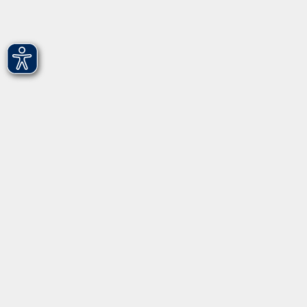
Hirschenstr. 27/29
90762 Fürth
info@vhs-fuerth.de
Tel: 0911 974 1700
Fax: 0911 974 1706
Öffnungszeiten
Montag
9.00 - 13.00
Dienstag
9.00 - 13.00 & 15.00 - 17.00
Mittwoch
12.00 - 17.00
Donnerstag
9.00 - 13.00 & 15.00 - 17.00
Freitag
9.00 - 12:00