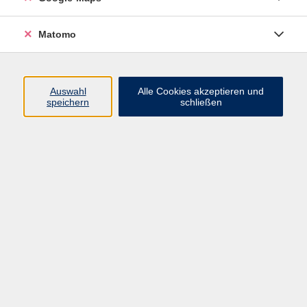
Lehrbuch: "Go for it!" A1 (Hueber Verlag) Lehr- und
Arbeitsbuch ab Lekt. 5
Matomo
Auswahl
Alle Cookies akzeptieren und
speichern
schließen
114,00 €
Gebühr
Kursnummer:
31102
Start
Ende
Di. 24.02.2026
Di. 30.06.2026
18:00 Uhr
19:30 Uhr
15 Termine
Dozent*in: