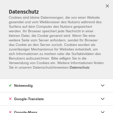
×
Datenschutz
Cookies sind kleine Datenmengen, die von einer Website
gesendet und vom Webbrowser des Nutzers während des
Surfens auf dem Computer des Nutzers gespeichert
Zum Inhalt
werden. Ihr Browser speichert jede Nachricht in einer
kleinen Datei, die Cookie genannt wird. Wenn Sie eine
weitere Seite vom Server anfordern, sendet Ihr Browser
das Cookie an den Server zurück. Cookies wurden als
zuverlässiger Mechanismus für Websites entwickelt, um
sich Informationen zu merken oder die Surfaktivitäten des
Benutzers aufzuzeichnen. Bitte willigen Sie in die
Verwendung von Cookies ein. Weitere Informationen finden
Sie in unseren Datenschutzhinweisen.
Datenschutz
Sie sind hier:
Sprachen - Integration
Englisch
Englisch - A1* - weitere Kurse
Notwendig
Englisch - A1 - Fortführungskurs
Google-Translate
Bitte mitbringen:
Google-Maps