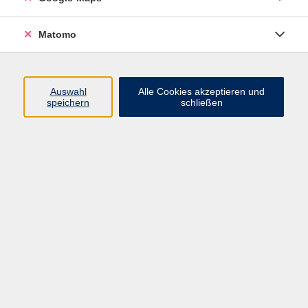
Lehrbuch: "Speakout Elementary" A1 - A2 (Pearson
Longman Verlag ISBN 978-1-292-40119-5) Student's
Matomo
Book ab Lekt. 9
Auswahl
Alle Cookies akzeptieren und
speichern
schließen
141,00 €
Gebühr
Kursnummer:
31106
Start
Ende
Mi. 25.02.2026
Mi. 01.07.2026
10:30 Uhr
12:00 Uhr
15 Termine