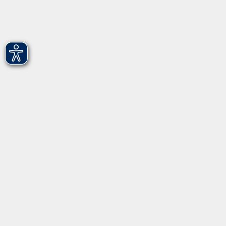
Hirschenstr. 27/29
90762 Fürth
info@vhs-fuerth.de
Tel: 0911 974 1700
Fax: 0911 974 1706
Öffnungszeiten
Montag
9.00 - 13.00
Dienstag
9.00 - 13.00 & 15.00 - 17.00
Mittwoch
12.00 - 17.00
Donnerstag
9.00 - 13.00 & 15.00 - 17.00
Freitag
9.00 - 12:00