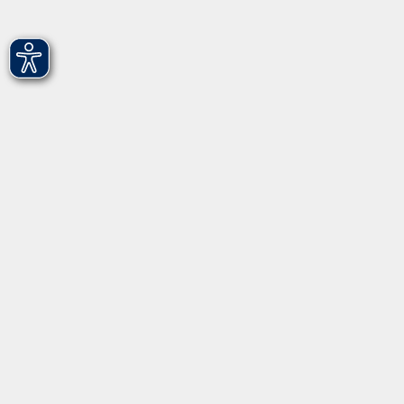
Hirschenstr. 27/29
90762 Fürth
info@vhs-fuerth.de
Tel: 0911 974 1700
Fax: 0911 974 1706
Öffnungszeiten
Montag
9.00 - 13.00
Dienstag
9.00 - 13.00 & 15.00 - 17.00
Mittwoch
12.00 - 17.00
Donnerstag
9.00 - 13.00 & 15.00 - 17.00
Freitag
9.00 - 12:00