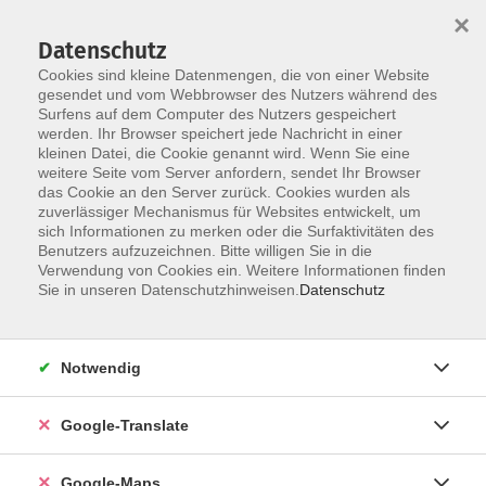
×
Datenschutz
Cookies sind kleine Datenmengen, die von einer Website
gesendet und vom Webbrowser des Nutzers während des
Surfens auf dem Computer des Nutzers gespeichert
Zum Inhalt
werden. Ihr Browser speichert jede Nachricht in einer
kleinen Datei, die Cookie genannt wird. Wenn Sie eine
weitere Seite vom Server anfordern, sendet Ihr Browser
das Cookie an den Server zurück. Cookies wurden als
zuverlässiger Mechanismus für Websites entwickelt, um
sich Informationen zu merken oder die Surfaktivitäten des
Benutzers aufzuzeichnen. Bitte willigen Sie in die
Verwendung von Cookies ein. Weitere Informationen finden
Sie in unseren Datenschutzhinweisen.
Datenschutz
Sie sind hier:
Sprachen - Integration
Englisch
Notwendig
Englisch - A2
Google-Translate
Bitte mitbringen:
Lehrbuch: "Go for it" A2 (Hueber Verlag) Kurs- und
Google-Maps