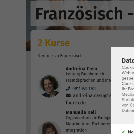
Französisch 
2 Kurse
zurück zu Französisch
Dat
Cookie
Andreina Casu
Webbr
Leitung Fachbereich
gespei
Fremdsprachen und Integration
Cookie
0911 974 1702
Ihr Br
Mechan
andreina.casu@vhs-
Surfak
fuerth.de
von Co
Daten
Manuella Keil
Organisatorisch-Pädagogische
Mitarbeiterin Fachbereich
Integration
No