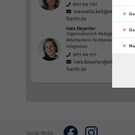
0911 974 1707
manuella.keil@vhs-
Go
fuerth.de
Ines Deyerler
Go
Organisatorisch-Pädagogische
Mitarbeiterin Fachbereich
Ma
Integration
0911 974 1711
ines.deyerler@vhs-
fuerth.de
Social Media