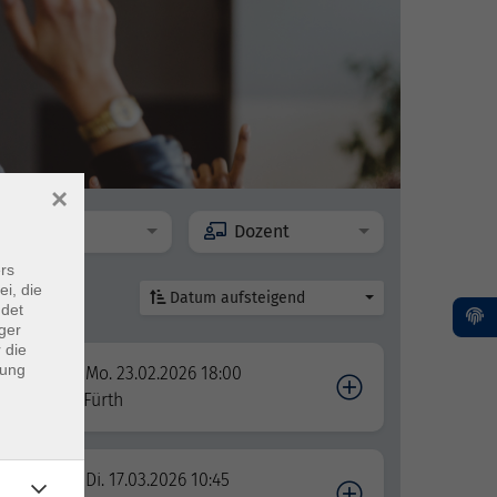
×
Ort
Dozent
rs
ei, die
Datum aufsteigend
ndet
ger
 die
dung
Mo. 23.02.2026 18:00
Fürth
Di. 17.03.2026 10:45