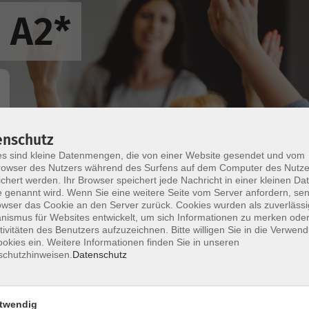
- A2*
enschutz
Wochentage
Tageszeit
s sind kleine Datenmengen, die von einer Website gesendet und vom
owser des Nutzers während des Surfens auf dem Computer des Nutze
chert werden. Ihr Browser speichert jede Nachricht in einer kleinen Dat
nur buchbare
nur beginnende
 genannt wird. Wenn Sie eine weitere Seite vom Server anfordern, se
owser das Cookie an den Server zurück. Cookies wurden als zuverlässi
ismus für Websites entwickelt, um sich Informationen zu merken oder
tivitäten des Benutzers aufzuzeichnen. Bitte willigen Sie in die Verwen
Französisch - A2
okies ein. Weitere Informationen finden Sie in unseren
schutzhinweisen.
Datenschutz
Französisch - A2
twendig