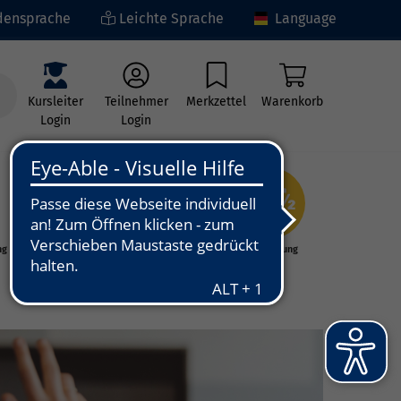
ensprache
Leichte Sprache
Language
Kursleiter
Teilnehmer
Merkzettel
Warenkorb
Login
Login
ng
Kunst - Kultur -
Grundbildung
Kreativität