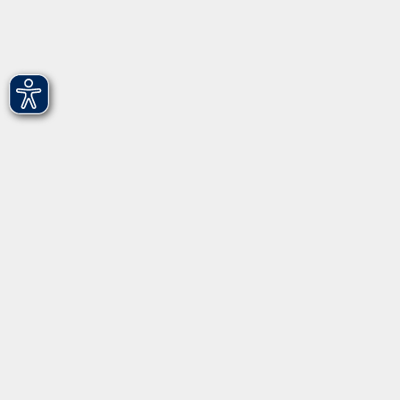
Hirschenstr. 27/29
90762 Fürth
info@vhs-fuerth.de
Tel: 0911 974 1700
Fax: 0911 974 1706
Öffnungszeiten
Montag
9.00 - 13.00
Dienstag
9.00 - 13.00 & 15.00 - 17.00
Mittwoch
12.00 - 17.00
Donnerstag
9.00 - 13.00 & 15.00 - 17.00
Freitag
9.00 - 12:00