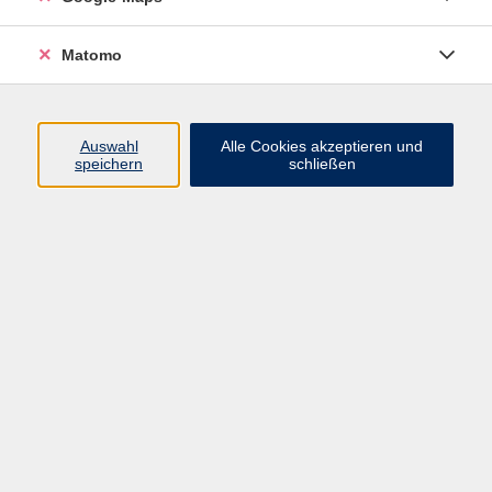
Lehrbuch: "Con piacere nuovo" A1 (Klett Verlag) Kurs-
und Übungsbuch ab Lekt. 7/8
Matomo
Auswahl
Alle Cookies akzeptieren und
speichern
schließen
114,00 €
Gebühr
Kursnummer:
33106
Start
Ende
Mi. 25.02.2026
Mi. 08.07.2026
16:15 Uhr
17:45 Uhr
15 Termine
Dozent*in: