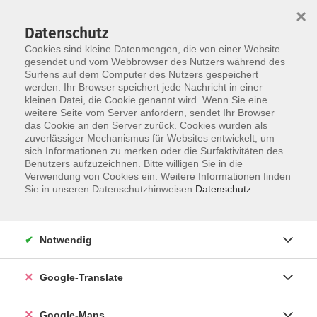
×
Datenschutz
Cookies sind kleine Datenmengen, die von einer Website
gesendet und vom Webbrowser des Nutzers während des
Surfens auf dem Computer des Nutzers gespeichert
Zum Inhalt
werden. Ihr Browser speichert jede Nachricht in einer
kleinen Datei, die Cookie genannt wird. Wenn Sie eine
weitere Seite vom Server anfordern, sendet Ihr Browser
das Cookie an den Server zurück. Cookies wurden als
zuverlässiger Mechanismus für Websites entwickelt, um
sich Informationen zu merken oder die Surfaktivitäten des
Benutzers aufzuzeichnen. Bitte willigen Sie in die
Verwendung von Cookies ein. Weitere Informationen finden
Sie in unseren Datenschutzhinweisen.
Datenschutz
Sie sind hier:
Sprachen - Integration
Italienisch
Italienisch - A1* - weitere Kurse
Notwendig
Italienisch - A1 - Fortführungskurs
Google-Translate
Bitte mitbringen:
Google-Maps