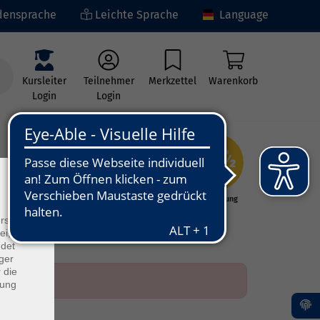
ensprache
Leichte Sprache
Language
Kursleiter
Teilnehmer
Merkzettel
Warenkorb
Login
Login
×
ng
Kunst - Kultur -
Grundbildung
Kreativität
rs
ei, die
ndet
ger
 die
dung