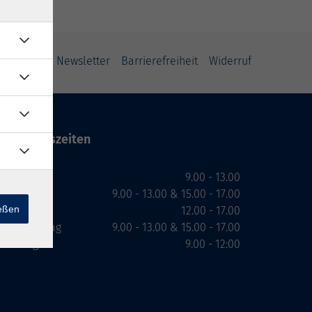
ung
AGB
Newsletter
Barrierefreiheit
Widerruf
Öffnungszeiten
Montag
9.00 - 13.00
Dienstag
9.00 - 13.00 & 15.00 - 17.00
ießen
Mittwoch
12.00 - 17.00
Donnerstag
9.00 - 13.00 & 15.00 - 17.00
Freitag
9.00 - 12:00