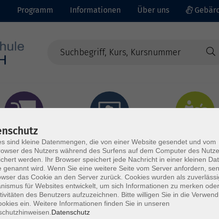
e
Programm
Informationen
Über uns
Gebärd
enschutz
prachen - Integration
Digitales Lernen
Gesundheit - Ernähru
s sind kleine Datenmengen, die von einer Website gesendet und vom
owser des Nutzers während des Surfens auf dem Computer des Nutze
chert werden. Ihr Browser speichert jede Nachricht in einer kleinen Dat
 genannt wird. Wenn Sie eine weitere Seite vom Server anfordern, se
owser das Cookie an den Server zurück. Cookies wurden als zuverlässi
ismus für Websites entwickelt, um sich Informationen zu merken oder
tivitäten des Benutzers aufzuzeichnen. Bitte willigen Sie in die Verwen
okies ein. Weitere Informationen finden Sie in unseren
schutzhinweisen.
Datenschutz