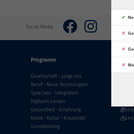
No
Social Media
Go
Go
Programm
Inhal
Ma
Gesellschaft - junge vhs
Starts
Beruf - Neue Technologien
Prog
Sprachen - Integration
Infor
Digitales Lernen
Über 
Gesundheit - Ernährung
Geb
Kunst - Kultur - Kreativität
Lei
Grundbildung