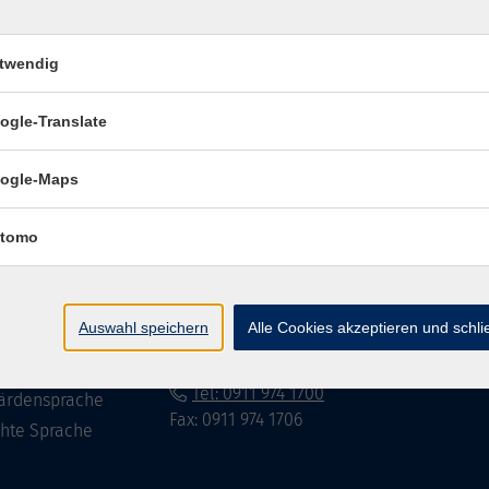
twendig
Impressum
Datenschutzerklär
ogle-Translate
ogle-Maps
te
vhs Fürth gGmbH
tomo
eite
Hirschenstr. 27/29
90762 Fürth
ramm
Auswahl speichern
Alle Cookies akzeptieren und schl
mationen
info@vhs-fuerth.de
uns
Tel: 0911 974 1700
ärdensprache
Fax: 0911 974 1706
chte Sprache