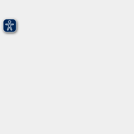
Hirschenstr. 27/29
90762 Fürth
info@vhs-fuerth.de
Tel: 0911 974 1700
Fax: 0911 974 1706
Öffnungszeiten
Montag
9.00 - 13.00
Dienstag
9.00 - 13.00 & 15.00 - 17.00
Mittwoch
12.00 - 17.00
Donnerstag
9.00 - 13.00 & 15.00 - 17.00
Freitag
9.00 - 12:00