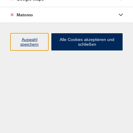
Lehrbuch: "Con piacere nuovo" A2 (Klett Verlag) Kurs-
und Übungsbuch ab Lekt. 4
Matomo
Auswahl
Alle Cookies akzeptieren und
speichern
schließen
114,00 €
Gebühr
Kursnummer:
33206
Start
Ende
Di. 24.02.2026
Di. 14.07.2026
10:45 Uhr
12:15 Uhr
15 Termine
Dozent*in: