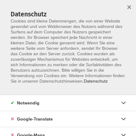
×
Datenschutz
Cookies sind kleine Datenmengen, die von einer Website
gesendet und vom Webbrowser des Nutzers während des
Surfens auf dem Computer des Nutzers gespeichert
Zum Inhalt
werden. Ihr Browser speichert jede Nachricht in einer
kleinen Datei, die Cookie genannt wird. Wenn Sie eine
weitere Seite vom Server anfordern, sendet Ihr Browser
das Cookie an den Server zurück. Cookies wurden als
zuverlässiger Mechanismus für Websites entwickelt, um
sich Informationen zu merken oder die Surfaktivitäten des
Benutzers aufzuzeichnen. Bitte willigen Sie in die
Verwendung von Cookies ein. Weitere Informationen finden
Sie in unseren Datenschutzhinweisen.
Datenschutz
Sie sind hier:
Sprachen - Integration
Italienisch
Italienisch - A2*
Notwendig
Italienisch - A2
Google-Translate
Bitte mitbringen:
Google-Maps