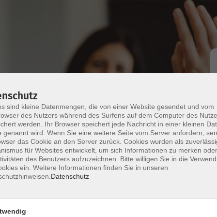
Italienisch - A2*
enschutz
s sind kleine Datenmengen, die von einer Website gesendet und vom
owser des Nutzers während des Surfens auf dem Computer des Nutze
chert werden. Ihr Browser speichert jede Nachricht in einer kleinen Dat
 genannt wird. Wenn Sie eine weitere Seite vom Server anfordern, se
owser das Cookie an den Server zurück. Cookies wurden als zuverlässi
ismus für Websites entwickelt, um sich Informationen zu merken oder
tivitäten des Benutzers aufzuzeichnen. Bitte willigen Sie in die Verwen
okies ein. Weitere Informationen finden Sie in unseren
schutzhinweisen.
Datenschutz
) Kurs- und Übungsbuch ab Lekt. 7/8
twendig