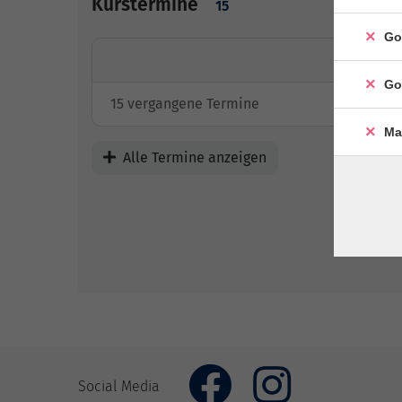
Kurstermine
15
Go
Go
15 vergangene Termine
Ma
Alle Termine anzeigen
Social Media