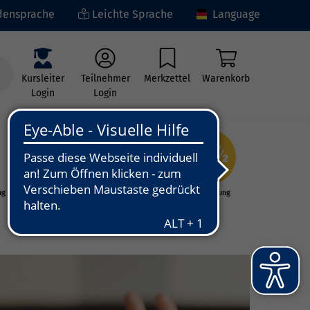
ensprache
Leichte Sprache
Language
Kursleiter
Teilnehmer
Merkzettel
Warenkorb
Login
Login
ng
Kunst - Kultur -
Grundbildung
Kreativität