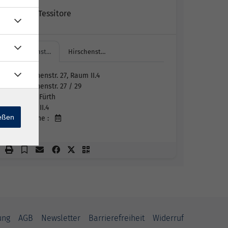
Nicolina Tessitore
Hirschenst…
Hirschenst…
Hirschenstr. 27, Raum II.4
Hirschenstr. 27 / 29
90762 Fürth
Raum II.4
ießen
Termine :
ung
AGB
Newsletter
Barrierefreiheit
Widerruf