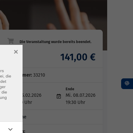
×
141,00 €
Gebühr
rs
Kursnummer:
33210
ei, die
ndet
ger
Start
Ende
 die
Mi. 25.02.2026
Mi. 08.07.2026
dung
18:00 Uhr
19:30 Uhr
15 Termine
Dozent*in: