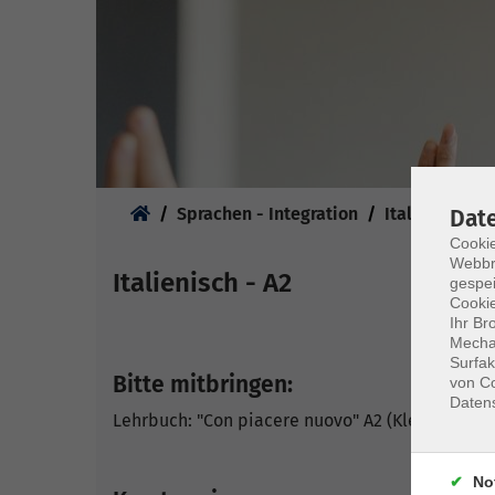
Sie sind hier:
Sprachen - Integration
Italienisch
Dat
Cookie
Webbr
Italienisch - A2
gespei
Cookie
Ihr Br
Mechan
Surfak
Bitte mitbringen:
von Co
Daten
Lehrbuch: "Con piacere nuovo" A2 (Klett Verlag
No