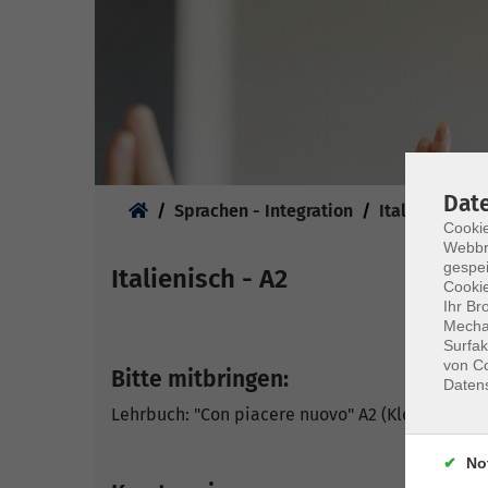
Sie sind hier:
Dat
Sprachen - Integration
Italienisch
Cookie
Webbr
gespei
Italienisch - A2
Cookie
Ihr Br
Mechan
Surfak
von Co
Bitte mitbringen:
Daten
Lehrbuch: "Con piacere nuovo" A2 (Klett Verlag
No