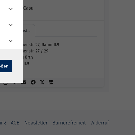
Gabriele Casu
Hirschenst…
Hirschenstr. 27, Raum II.9
Hirschenstr. 27 / 29
90762 Fürth
Raum II.9
ießen
ung
AGB
Newsletter
Barrierefreiheit
Widerruf