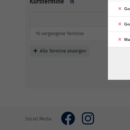
Kurstermine
15
Go
Go
15 vergangene Termine
Ma
Alle Termine anzeigen
Social Media