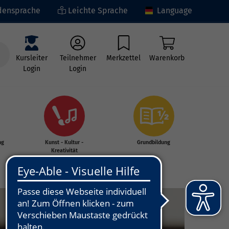
ensprache
Leichte Sprache
Language
Kursleiter
Teilnehmer
Merkzettel
Warenkorb
Login
Login
ng
Kunst - Kultur -
Grundbildung
Kreativität