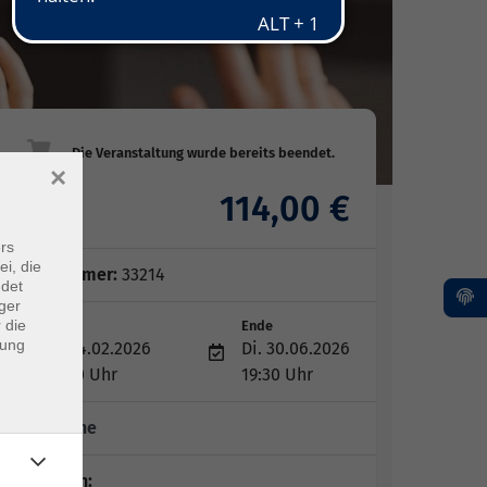
×
114,00 €
Gebühr
rs
ei, die
Kursnummer:
33214
ndet
ger
 die
Start
Ende
dung
Di. 24.02.2026
Di. 30.06.2026
18:00 Uhr
19:30 Uhr
15 Termine
Dozent*in: