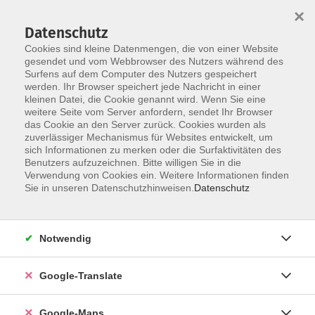
×
Datenschutz
Cookies sind kleine Datenmengen, die von einer Website
gesendet und vom Webbrowser des Nutzers während des
Surfens auf dem Computer des Nutzers gespeichert
Zum Inhalt
werden. Ihr Browser speichert jede Nachricht in einer
kleinen Datei, die Cookie genannt wird. Wenn Sie eine
weitere Seite vom Server anfordern, sendet Ihr Browser
Der Kurs konnte nicht gefunden werden.
das Cookie an den Server zurück. Cookies wurden als
zuverlässiger Mechanismus für Websites entwickelt, um
sich Informationen zu merken oder die Surfaktivitäten des
Benutzers aufzuzeichnen. Bitte willigen Sie in die
Verwendung von Cookies ein. Weitere Informationen finden
Impressum
Sie in unseren Datenschutzhinweisen.
Datenschutz
Datenschutzerklärung
AGB
Notwendig
Newsletter
Barrierefreiheit
Google-Translate
Widerruf
Google-Maps