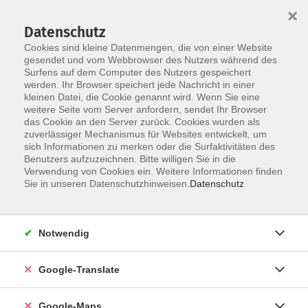
×
Datenschutz
Cookies sind kleine Datenmengen, die von einer Website
gesendet und vom Webbrowser des Nutzers während des
Surfens auf dem Computer des Nutzers gespeichert
Zum Inhalt
werden. Ihr Browser speichert jede Nachricht in einer
kleinen Datei, die Cookie genannt wird. Wenn Sie eine
weitere Seite vom Server anfordern, sendet Ihr Browser
das Cookie an den Server zurück. Cookies wurden als
zuverlässiger Mechanismus für Websites entwickelt, um
sich Informationen zu merken oder die Surfaktivitäten des
Benutzers aufzuzeichnen. Bitte willigen Sie in die
Verwendung von Cookies ein. Weitere Informationen finden
Sie in unseren Datenschutzhinweisen.
Datenschutz
Sie sind hier:
Sprachen - Integration
Italienisch
Notwendig
Italienisch - A2
Google-Translate
Bitte mitbringen:
Lehrbuch: "Con piacere nuovo" A2 (Klett Verlag) Kurs-
Google-Maps