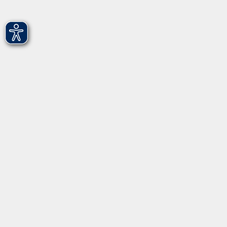
Hirschenstr. 27/29
90762 Fürth
info@vhs-fuerth.de
Tel: 0911 974 1700
Fax: 0911 974 1706
Öffnungszeiten
Montag
9.00 - 13.00
Dienstag
9.00 - 13.00 & 15.00 - 17.00
Mittwoch
12.00 - 17.00
Donnerstag
9.00 - 13.00 & 15.00 - 17.00
Freitag
9.00 - 12:00