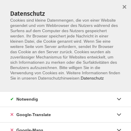
×
Datenschutz
Cookies sind kleine Datenmengen, die von einer Website
gesendet und vom Webbrowser des Nutzers während des
Surfens auf dem Computer des Nutzers gespeichert
Zum Inhalt
werden. Ihr Browser speichert jede Nachricht in einer
kleinen Datei, die Cookie genannt wird. Wenn Sie eine
weitere Seite vom Server anfordern, sendet Ihr Browser
das Cookie an den Server zurück. Cookies wurden als
zuverlässiger Mechanismus für Websites entwickelt, um
sich Informationen zu merken oder die Surfaktivitäten des
Benutzers aufzuzeichnen. Bitte willigen Sie in die
Verwendung von Cookies ein. Weitere Informationen finden
Sie in unseren Datenschutzhinweisen.
Datenschutz
Sie sind hier:
Sprachen - Integration
Notwendig
Mama lernt Deutsch für den Beruf! - B2.1
Berufsorientierter Deutschkurs für Frauen
Google-Translate
Dieser Kurs richtet sich ausschließlich an
Google-Maps