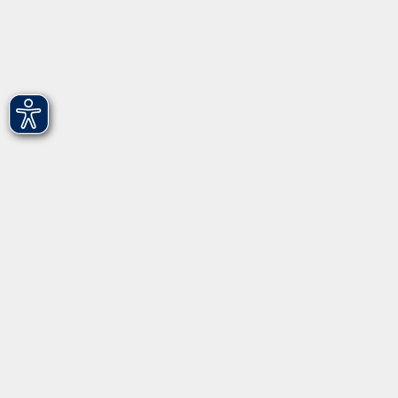
vhs Fürth gGmbH
Hirschenstr. 27/29
90762 Fürth
info@vhs-fuerth.de
Tel: 0911 974 1700
Fax: 0911 974 1706
Öffnungszeiten
Montag
9.00 - 13.00
Dienstag
9.00 - 13.00 & 15.00 - 17.00
Mittwoch
12.00 - 17.00
Donnerstag
9.00 - 13.00 & 15.00 - 17.00
Freitag
9.00 - 12:00