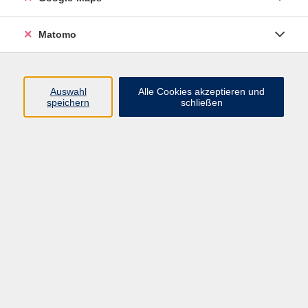
Lehrbuch: "Pame!" A1 (Hueber Verlag) Kurs- und
Arbeitsbuch ab Lekt. 5
Matomo
Auswahl
Alle Cookies akzeptieren und
speichern
schließen
98,80 €
Gebühr
Kursnummer:
35041
Start
Ende
Mo. 02.03.2026
Mo. 29.06.2026
18:00 Uhr
19:30 Uhr
13 Termine
Dozent*in: