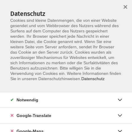
×
Datenschutz
Cookies sind kleine Datenmengen, die von einer Website
gesendet und vom Webbrowser des Nutzers während des
Surfens auf dem Computer des Nutzers gespeichert
Zum Inhalt
werden. Ihr Browser speichert jede Nachricht in einer
kleinen Datei, die Cookie genannt wird. Wenn Sie eine
weitere Seite vom Server anfordern, sendet Ihr Browser
das Cookie an den Server zurück. Cookies wurden als
zuverlässiger Mechanismus für Websites entwickelt, um
sich Informationen zu merken oder die Surfaktivitäten des
Benutzers aufzuzeichnen. Bitte willigen Sie in die
Verwendung von Cookies ein. Weitere Informationen finden
Sie in unseren Datenschutzhinweisen.
Datenschutz
Sie sind hier:
Sprachen - Integration
Weitere Fremdsprachen
Notwendig
Neugriechisch - A1 - Fortführungskurs
Google-Translate
Bitte mitbringen:
Google-Maps