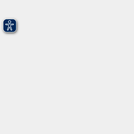
Hirschenstr. 27/29
90762 Fürth
info@vhs-fuerth.de
Tel: 0911 974 1700
Fax: 0911 974 1706
Öffnungszeiten
Montag
9.00 - 13.00
Dienstag
9.00 - 13.00 & 15.00 - 17.00
Mittwoch
12.00 - 17.00
Donnerstag
9.00 - 13.00 & 15.00 - 17.00
Freitag
9.00 - 12:00