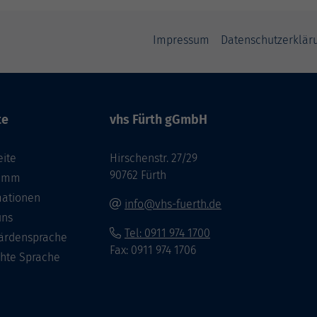
Impressum
Datenschutzerklär
te
vhs Fürth gGmbH
eite
Hirschenstr. 27/29
90762 Fürth
ramm
mationen
info@vhs-fuerth.de
uns
Tel: 0911 974 1700
ärdensprache
Fax: 0911 974 1706
chte Sprache