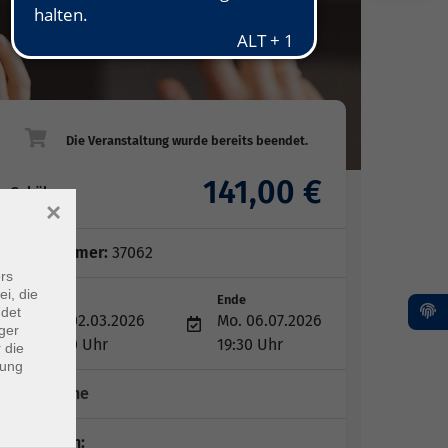
141,00 €
Gebühr
×
Kursnummer:
37062
rs
ei, die
Start
Ende
ndet
Mo. 02.03.2026
Mo. 06.07.2026
ger
18:00 Uhr
19:30 Uhr
 die
dung
15 Termine
Dozent*in: