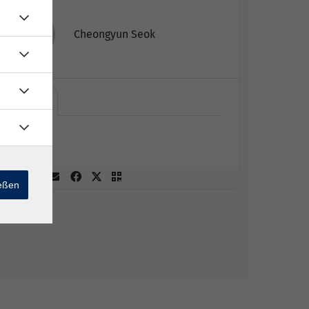
Cheongyun Seok
Online
Online
ießen