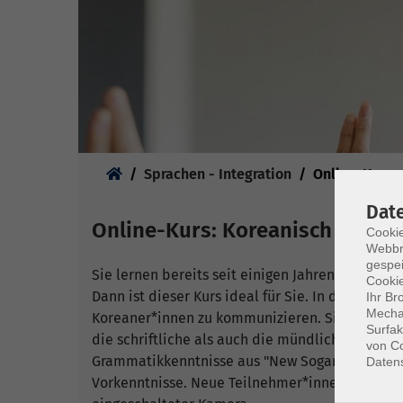
Sie sind hier:
Sprachen - Integration
Online-Kurse
Dat
Online-Kurs: Koreanisch - A2
Cookie
Webbr
gespei
Sie lernen bereits seit einigen Jahren Koreanis
Cookie
Dann ist dieser Kurs ideal für Sie. In diesem K
Ihr Br
Mechan
Koreaner*innen zu kommunizieren. Sie vertief
Surfak
die schriftliche als auch die mündliche Ausdru
von Co
Grammatikkenntnisse aus "New Sogang Korean 2A
Daten
Vorkenntnisse. Neue Teilnehmer*innen sind ste