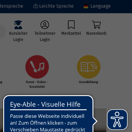
ensprache
Leichte Sprache
Language
Kursleiter
Teilnehmer
Merkzettel
Warenkorb
Login
Login
ng
Kunst - Kultur -
Grundbildung
Kreativität