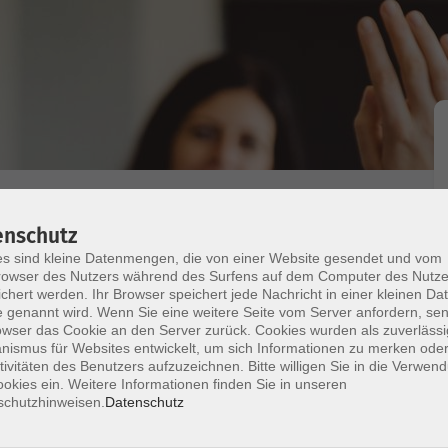
enschutz
s sind kleine Datenmengen, die von einer Website gesendet und vom
owser des Nutzers während des Surfens auf dem Computer des Nutze
chert werden. Ihr Browser speichert jede Nachricht in einer kleinen Dat
ch und streben eine Vertiefung Ihrer Kenntnisse an?
 genannt wird. Wenn Sie eine weitere Seite vom Server anfordern, se
urs erlernen Sie, in angemessener Form mit
owser das Cookie an den Server zurück. Cookies wurden als zuverlässi
ismus für Websites entwickelt, um sich Informationen zu merken oder
en die Grammatik systematisch und üben sowohl
tivitäten des Benutzers aufzuzeichnen. Bitte willigen Sie in die Verwen
cksweise. Vorausgesetzt werden
okies ein. Weitere Informationen finden Sie in unseren
" (Lektion 1 bis 6) oder vergleichbare
schutzhinweisen.
Datenschutz
ts willkommen. Die Teilnahme erfolgt mit