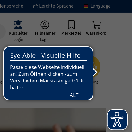
ensprache
Leichte Sprache
Language
Kursleiter
Teilnehmer
Merkzettel
Warenkorb
Login
Login
ng
Kunst - Kultur -
Grundbildung
Kreativität