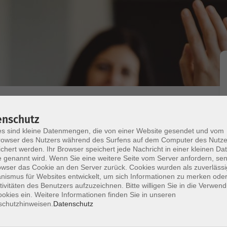
enschutz
s sind kleine Datenmengen, die von einer Website gesendet und vom
owser des Nutzers während des Surfens auf dem Computer des Nutze
chert werden. Ihr Browser speichert jede Nachricht in einer kleinen Dat
 Ihre Koreanischkenntnisse langfristig und
 genannt wird. Wenn Sie eine weitere Seite vom Server anfordern, se
gkeit zu verbessern? Dann sind Sie hier genau
owser das Cookie an den Server zurück. Cookies wurden als zuverlässi
ismus für Websites entwickelt, um sich Informationen zu merken oder
Grammatikkenntnisse und bietet umfangreiche
tivitäten des Benutzers aufzuzeichnen. Bitte willigen Sie in die Verwen
h Themen der koreanischen Kultur behandelt.
okies ein. Weitere Informationen finden Sie in unseren
sprechend "New Sogang Koreanisch 2B" (Lektionen
schutzhinweisen.
Datenschutz
e Teilnehmerinnen und Teilnehmer sind stets