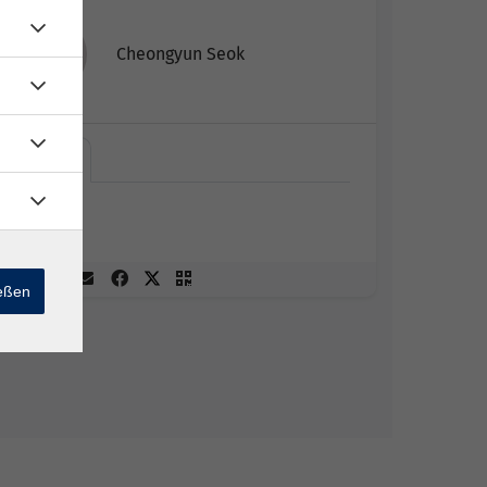
Cheongyun Seok
Online
Online
ießen