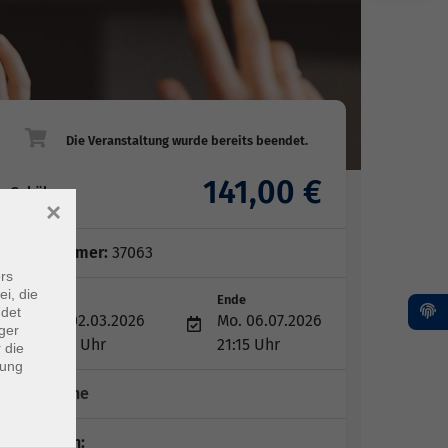
141,00 €
Gebühr
×
Kursnummer:
37063
rs
ei, die
Start
Ende
ndet
Mo. 02.03.2026
Mo. 06.07.2026
ger
19:45 Uhr
21:15 Uhr
 die
dung
15 Termine
Dozent*in: