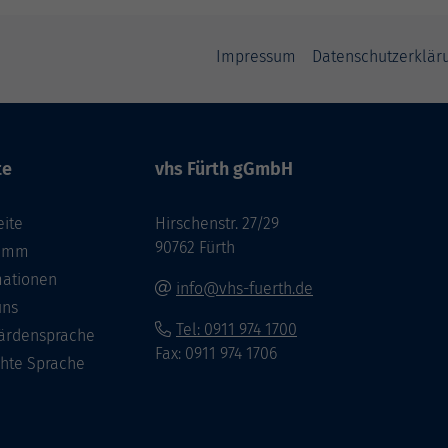
Impressum
Datenschutzerklär
te
vhs Fürth gGmbH
eite
Hirschenstr. 27/29
90762 Fürth
ramm
mationen
info@vhs-fuerth.de
uns
Tel: 0911 974 1700
ärdensprache
Fax: 0911 974 1706
chte Sprache