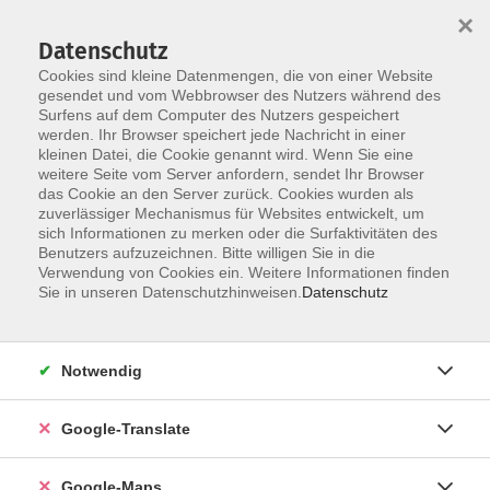
×
Datenschutz
Cookies sind kleine Datenmengen, die von einer Website
gesendet und vom Webbrowser des Nutzers während des
Surfens auf dem Computer des Nutzers gespeichert
Zum Inhalt
werden. Ihr Browser speichert jede Nachricht in einer
kleinen Datei, die Cookie genannt wird. Wenn Sie eine
weitere Seite vom Server anfordern, sendet Ihr Browser
Der Kurs konnte nicht gefunden werden.
das Cookie an den Server zurück. Cookies wurden als
zuverlässiger Mechanismus für Websites entwickelt, um
sich Informationen zu merken oder die Surfaktivitäten des
Benutzers aufzuzeichnen. Bitte willigen Sie in die
Verwendung von Cookies ein. Weitere Informationen finden
Impressum
Sie in unseren Datenschutzhinweisen.
Datenschutz
Datenschutzerklärung
AGB
Notwendig
Newsletter
Barrierefreiheit
Google-Translate
Widerruf
Google-Maps