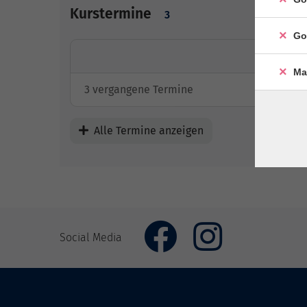
Kurstermine
3
Go
Ma
3 vergangene Termine
Alle Termine anzeigen
Social Media