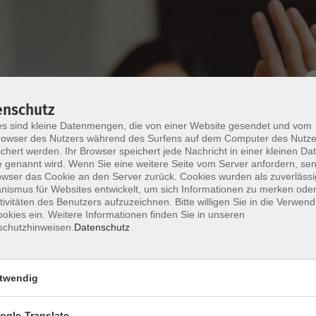
enschutz
s sind kleine Datenmengen, die von einer Website gesendet und vom
owser des Nutzers während des Surfens auf dem Computer des Nutze
chert werden. Ihr Browser speichert jede Nachricht in einer kleinen Dat
 genannt wird. Wenn Sie eine weitere Seite vom Server anfordern, se
owser das Cookie an den Server zurück. Cookies wurden als zuverlässi
ung Zertifikat Deutsch B1
ismus für Websites entwickelt, um sich Informationen zu merken oder
tivitäten des Benutzers aufzuzeichnen. Bitte willigen Sie in die Verwen
okies ein. Weitere Informationen finden Sie in unseren
e Prüfung Zertifikat Deutsch B1 von telc, die am
schutzhinweisen.
Datenschutz
trainieren verschiedene Aufgabentypen
sdruck und mündlicher Ausdruck).
twendig
Ihrer Mailadresse an die Dozentin zu.
ogle-Translate