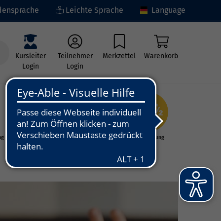
ensprache
Leichte Sprache
Language
Kursleiter
Teilnehmer
Merkzettel
Warenkorb
Login
Login
ng
Kunst - Kultur -
Grundbildung
Kreativität