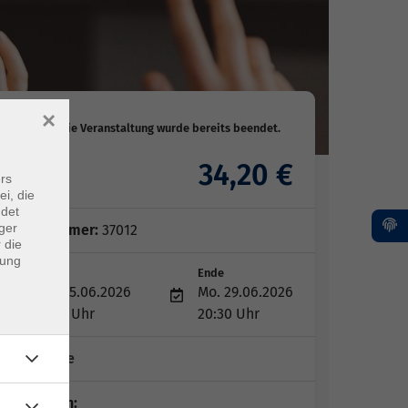
×
34,20 €
Gebühr
rs
ei, die
ndet
ger
Kursnummer:
37012
 die
dung
Start
Ende
Mo. 15.06.2026
Mo. 29.06.2026
18:15 Uhr
20:30 Uhr
3 Termine
Dozent*in: