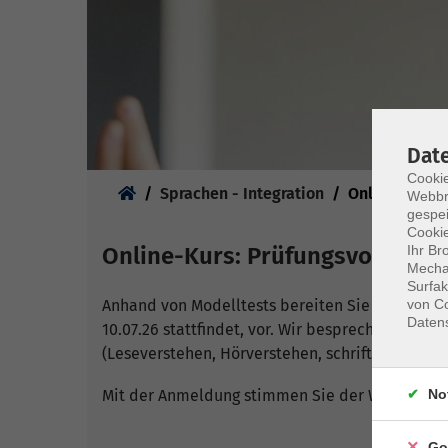
Dat
Cookie
Sie sind hier:
Sprachen - Integration
Online-Kurse
Webbr
gespei
Cookie
Ihr Br
Online-Kurs: Prüfungsvorbereit
Mechan
Surfak
von Co
Anhand von Modelltests bereiten Sie sich auf di
Daten
10.07.26 stattfindet, vor. Wir besprechen und 
(Leseverstehen, Hörverstehen, schriftlicher Au
No
Mit der Anmeldung stimmen Sie der Weitergabe 
Go