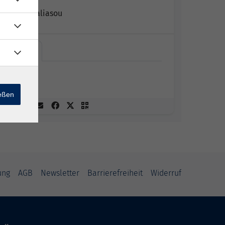
Eirini Chaliasou
Online
Online
ießen
ung
AGB
Newsletter
Barrierefreiheit
Widerruf