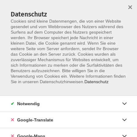
×
Datenschutz
Cookies sind kleine Datenmengen, die von einer Website
gesendet und vom Webbrowser des Nutzers während des
Surfens auf dem Computer des Nutzers gespeichert
Zum Inhalt
werden. Ihr Browser speichert jede Nachricht in einer
kleinen Datei, die Cookie genannt wird. Wenn Sie eine
weitere Seite vom Server anfordern, sendet Ihr Browser
das Cookie an den Server zurück. Cookies wurden als
zuverlässiger Mechanismus für Websites entwickelt, um
sich Informationen zu merken oder die Surfaktivitäten des
Benutzers aufzuzeichnen. Bitte willigen Sie in die
Verwendung von Cookies ein. Weitere Informationen finden
Sie in unseren Datenschutzhinweisen.
Datenschutz
Sie sind hier:
Sprachen - Integration
Online-Kurse
Notwendig
Online-Kurs: Englisch - A1 - Auffrischungskurs
Google-Translate
Ideal für alle Lernenden, die ihre Englischkenntnisse
in einem kompakten Online-Kurs auffrischen
Google-Maps