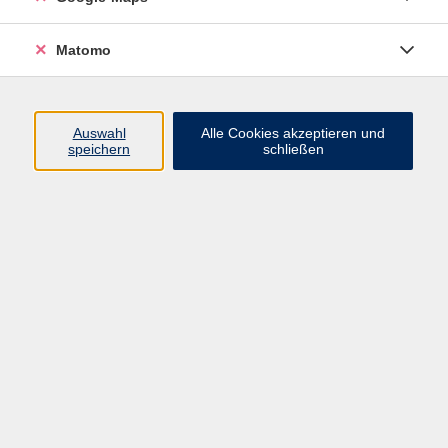
möchten: Wenn Sie früher einmal etwas Englisch
gelernt, es aber länger nicht angewendet haben, ist
Matomo
dieser Kurs genau richtig für Sie. In diesem Kurs
wiederholen und vertiefen Sie Wortschatz und
Grammatik, um anschließend auf Stufe A2
Auswahl
Alle Cookies akzeptieren und
weiterlernen zu können.
speichern
schließen
Mit der Anmeldung stimmen Sie der Weitergabe
Ihrer Mailadresse an die Dozentin zu.
Bitte mitbringen:
Lehrbuch: "Let's Enjoy English Review" A1 (Klett
Verlag) Student's Book ab Lekt.5 (ISBN: 978-3-12-
501636-1)
114,00 €
Gebühr