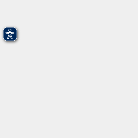
vhs Fürth gGmbH
Hirschenstr. 27/29
90762 Fürth
info@vhs-fuerth.de
Tel: 0911 974 1700
Fax: 0911 974 1706
Öffnungszeiten
Montag
9.00 - 13.00
Dienstag
9.00 - 13.00 & 15.00 - 17.00
Mittwoch
12.00 - 17.00
Donnerstag
9.00 - 13.00 & 15.00 - 17.00
Freitag
9.00 - 12:00