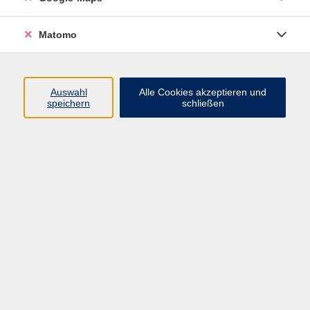
Bitte mitbringen:
Matomo
Lehrbuch: "Pame!" A2 (Hueber Verlag) Kurs- und
Arbeitsbuch ab Lekt. 3
Auswahl
Alle Cookies akzeptieren und
speichern
schließen
141,00 €
Gebühr
Kursnummer:
37071
Start
Ende
Mo. 23.02.2026
Mo. 06.07.2026
19:00 Uhr
20:30 Uhr
15 Termine