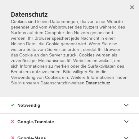
×
Datenschutz
Cookies sind kleine Datenmengen, die von einer Website
gesendet und vom Webbrowser des Nutzers während des
Surfens auf dem Computer des Nutzers gespeichert
Zum Inhalt
werden. Ihr Browser speichert jede Nachricht in einer
kleinen Datei, die Cookie genannt wird. Wenn Sie eine
weitere Seite vom Server anfordern, sendet Ihr Browser
das Cookie an den Server zurück. Cookies wurden als
zuverlässiger Mechanismus für Websites entwickelt, um
sich Informationen zu merken oder die Surfaktivitäten des
Benutzers aufzuzeichnen. Bitte willigen Sie in die
Verwendung von Cookies ein. Weitere Informationen finden
Sie in unseren Datenschutzhinweisen.
Datenschutz
Sie sind hier:
Sprachen - Integration
Online-Kurse
Notwendig
Online-Kurs: Neugriechisch - A2
Google-Translate
Mit der Anmeldung stimmen Sie der Weitergabe
Ihrer Mailadresse an die Dozentin zu.
Google-Maps