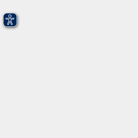
Hirschenstr. 27/29
90762 Fürth
info@vhs-fuerth.de
Tel: 0911 974 1700
Fax: 0911 974 1706
Öffnungszeiten
Montag
9.00 - 13.00
Dienstag
9.00 - 13.00 & 15.00 - 17.00
Mittwoch
12.00 - 17.00
Donnerstag
9.00 - 13.00 & 15.00 - 17.00
Freitag
9.00 - 12:00