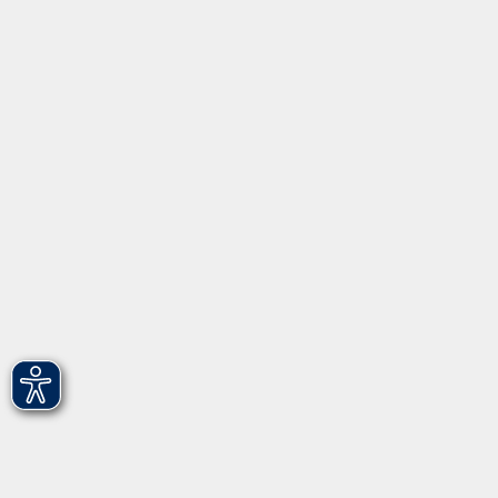
Startseite
Programm
Informationen
Über uns
Gebärdensprache
Leichte Sprache
vhs Fürth gGmbH
Hirschenstr. 27/29
90762 Fürth
info@vhs-fuerth.de
Tel: 0911 974 1700