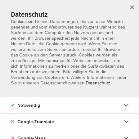
×
Datenschutz
Cookies sind kleine Datenmengen, die von einer Website
gesendet und vom Webbrowser des Nutzers während des
Surfens auf dem Computer des Nutzers gespeichert
Zum Inhalt
werden. Ihr Browser speichert jede Nachricht in einer
kleinen Datei, die Cookie genannt wird. Wenn Sie eine
weitere Seite vom Server anfordern, sendet Ihr Browser
das Cookie an den Server zurück. Cookies wurden als
zuverlässiger Mechanismus für Websites entwickelt, um
sich Informationen zu merken oder die Surfaktivitäten des
Benutzers aufzuzeichnen. Bitte willigen Sie in die
Verwendung von Cookies ein. Weitere Informationen finden
Sie in unseren Datenschutzhinweisen.
Datenschutz
Sie sind hier:
Sprachen - Integration
Notwendig
Spanisch - A1 - für Anfänger*innen
Crash-Kurs
Google-Translate
¡Hola! Sie haben vor, in ein spanischsprachiges Land
Google-Maps