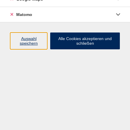
zu reisen und möchten sich dazu das nötigste
sprachliche Rüstzeug aneignen? Dann sind Sie hier
Matomo
richtig!
Wir werden einfache Dialoge lernen, die uns helfen,
im Restaurant, Hotel, beim Einkaufen usw.
zurechtzukommen.
Auswahl
Alle Cookies akzeptieren und
speichern
schließen
Für Teilnehmer*innen ohne / mit sehr geringen
Vorkenntnissen.
Bitte mitbringen:
Lehrmaterial stellt die Dozentin zur Verfügung.
36,80 €
Gebühr