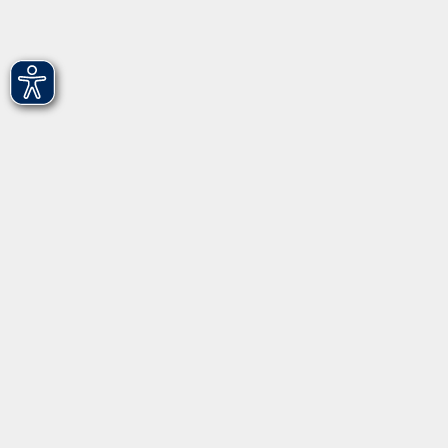
Hirschenstr. 27/29
90762 Fürth
info@vhs-fuerth.de
Tel: 0911 974 1700
Fax: 0911 974 1706
Öffnungszeiten
Montag
9.00 - 13.00
Dienstag
9.00 - 13.00 & 15.00 - 17.00
Mittwoch
12.00 - 17.00
Donnerstag
9.00 - 13.00 & 15.00 - 17.00
Freitag
9.00 - 12:00