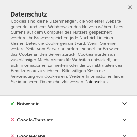
×
Datenschutz
Cookies sind kleine Datenmengen, die von einer Website
gesendet und vom Webbrowser des Nutzers während des
Surfens auf dem Computer des Nutzers gespeichert
Zum Inhalt
werden. Ihr Browser speichert jede Nachricht in einer
kleinen Datei, die Cookie genannt wird. Wenn Sie eine
weitere Seite vom Server anfordern, sendet Ihr Browser
das Cookie an den Server zurück. Cookies wurden als
zuverlässiger Mechanismus für Websites entwickelt, um
sich Informationen zu merken oder die Surfaktivitäten des
Benutzers aufzuzeichnen. Bitte willigen Sie in die
Verwendung von Cookies ein. Weitere Informationen finden
Sie in unseren Datenschutzhinweisen.
Datenschutz
Sie sind hier:
Sprachen - Integration
Notwendig
Spanisch - B2
Konversation
Google-Translate
Bitte mitbringen:
Google-Maps