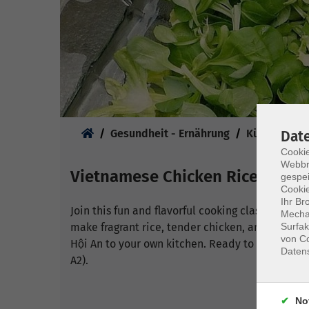
Sie sind hier:
Gesundheit - Ernährung
Küche & Ge
Dat
Cookie
Webbr
Vietnamese Chicken Rice
gespei
Cookie
Ihr Br
Join this fun and flavorful cooking class to cre
Mechan
Surfak
make fragrant rice, tender chicken, and vibrant 
von Co
Hội An to your own kitchen. Ready to cook and 
Daten
A2).
No