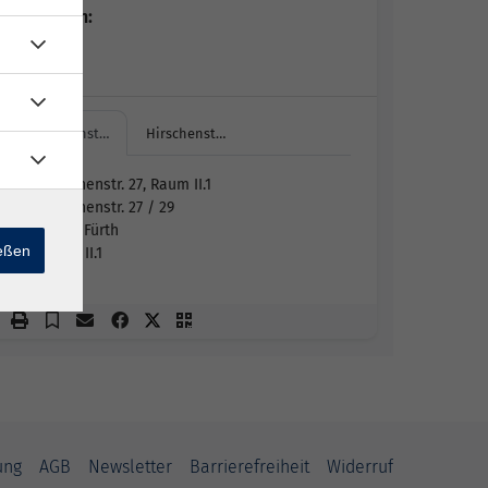
Dozent*in:
Vy Pham
Hirschenst…
Hirschenst…
Hirschenstr. 27, Raum II.1
Hirschenstr. 27 / 29
90762 Fürth
ießen
Raum II.1
ung
AGB
Newsletter
Barrierefreiheit
Widerruf