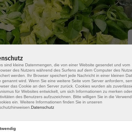
nuss
Internationale Küche
enschutz
s sind kleine Datenmengen, die von einer Website gesendet und vom
owser des Nutzers während des Surfens auf dem Computer des Nutze
chert werden. Ihr Browser speichert jede Nachricht in einer kleinen Dat
 genannt wird. Wenn Sie eine weitere Seite vom Server anfordern, se
owser das Cookie an den Server zurück. Cookies wurden als zuverlässi
ate one of Vietnam’s most famous dishes. Learn to
ismus für Websites entwickelt, um sich Informationen zu merken oder
tivitäten des Benutzers aufzuzeichnen. Bitte willigen Sie in die Verwen
toppings that bring the taste of the ancient town of
okies ein. Weitere Informationen finden Sie in unseren
impress? Suitable for beginners and above (level
schutzhinweisen.
Datenschutz
twendig