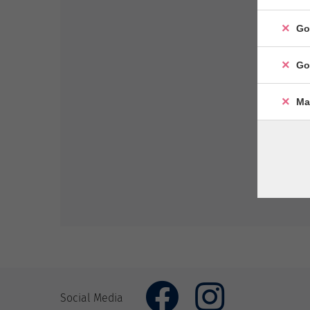
Go
Go
Ma
Social Media