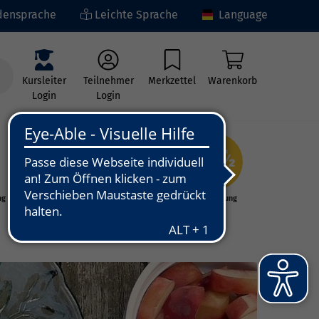
ensprache
Leichte Sprache
Language
Kursleiter
Teilnehmer
Merkzettel
Warenkorb
Login
Login
ng
Kunst - Kultur -
Grundbildung
Kreativität