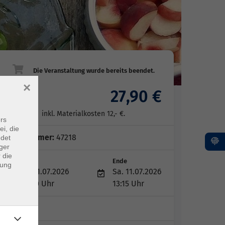
×
27,90 €
Gebühr
inkl. Materialkosten 12,- €.
rs
ei, die
Kursnummer:
47218
ndet
ger
 die
Start
Ende
dung
Sa. 11.07.2026
Sa. 11.07.2026
10:00 Uhr
13:15 Uhr
1 Termin