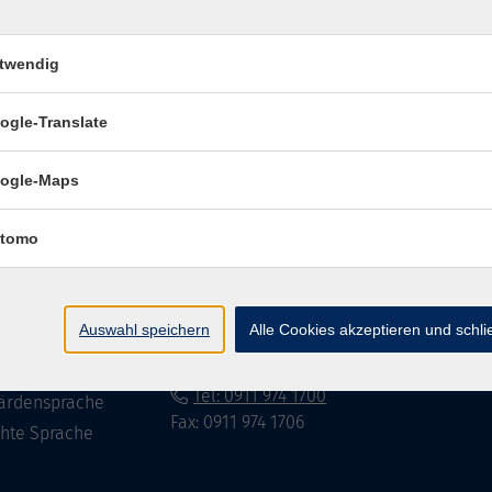
twendig
Impressum
Datenschutzerklär
ogle-Translate
ogle-Maps
te
vhs Fürth gGmbH
tomo
eite
Hirschenstr. 27/29
90762 Fürth
ramm
Auswahl speichern
Alle Cookies akzeptieren und schl
mationen
info@vhs-fuerth.de
uns
Tel: 0911 974 1700
ärdensprache
Fax: 0911 974 1706
chte Sprache