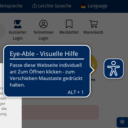
ensprache
Leichte Sprache
Language
Kursleiter
Teilnehmer
Merkzettel
Warenkorb
Login
Login
×
ng
Kunst - Kultur -
Grundbildung
Kreativität
rs
ei, die
ndet
ger
 die
dung