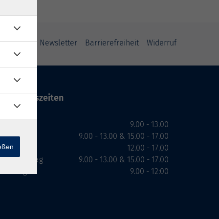
ung
AGB
Newsletter
Barrierefreiheit
Widerruf
Öffnungszeiten
Montag
9.00 - 13.00
Dienstag
9.00 - 13.00 & 15.00 - 17.00
ießen
Mittwoch
12.00 - 17.00
Donnerstag
9.00 - 13.00 & 15.00 - 17.00
Freitag
9.00 - 12:00