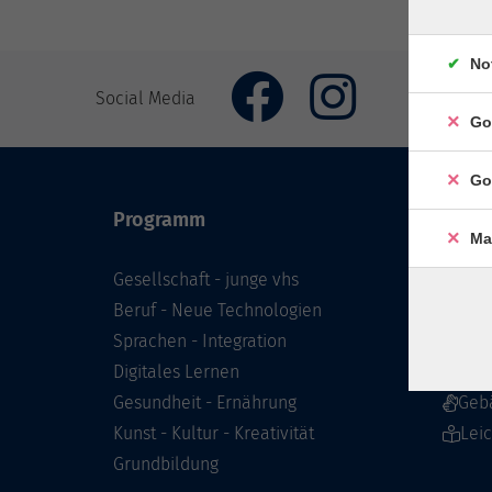
No
Social Media
Go
Go
Programm
Inhal
Ma
Gesellschaft - junge vhs
Starts
Beruf - Neue Technologien
Prog
Sprachen - Integration
Infor
Digitales Lernen
Über 
Gesundheit - Ernährung
Geb
Kunst - Kultur - Kreativität
Lei
Grundbildung