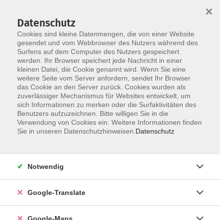
×
Datenschutz
Cookies sind kleine Datenmengen, die von einer Website
gesendet und vom Webbrowser des Nutzers während des
Surfens auf dem Computer des Nutzers gespeichert
Zum Inhalt
werden. Ihr Browser speichert jede Nachricht in einer
kleinen Datei, die Cookie genannt wird. Wenn Sie eine
weitere Seite vom Server anfordern, sendet Ihr Browser
Der Kurs konnte nicht gefunden werden.
das Cookie an den Server zurück. Cookies wurden als
zuverlässiger Mechanismus für Websites entwickelt, um
sich Informationen zu merken oder die Surfaktivitäten des
Benutzers aufzuzeichnen. Bitte willigen Sie in die
Verwendung von Cookies ein. Weitere Informationen finden
Impressum
Sie in unseren Datenschutzhinweisen.
Datenschutz
Datenschutzerklärung
AGB
Notwendig
Newsletter
Barrierefreiheit
Google-Translate
Widerruf
Google-Maps