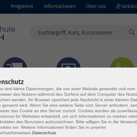
e
Programm
Informationen
Über uns
Gebärd
enschutz
prachen - Integration
Digitales Lernen
Gesundheit - Ernähru
s sind kleine Datenmengen, die von einer Website gesendet und vom
owser des Nutzers während des Surfens auf dem Computer des Nutze
chert werden. Ihr Browser speichert jede Nachricht in einer kleinen Dat
 genannt wird. Wenn Sie eine weitere Seite vom Server anfordern, se
owser das Cookie an den Server zurück. Cookies wurden als zuverlässi
ismus für Websites entwickelt, um sich Informationen zu merken oder
tivitäten des Benutzers aufzuzeichnen. Bitte willigen Sie in die Verwen
okies ein. Weitere Informationen finden Sie in unseren
schutzhinweisen.
Datenschutz