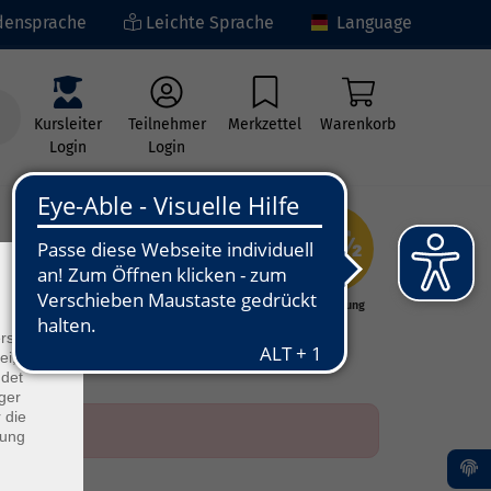
ensprache
Leichte Sprache
Language
Kursleiter
Teilnehmer
Merkzettel
Warenkorb
Login
Login
×
ng
Kunst - Kultur -
Grundbildung
Kreativität
rs
ei, die
ndet
ger
 die
dung