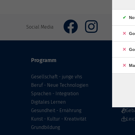
No
Social Media
Go
Go
Programm
Inhal
Ma
Gesellschaft - junge vhs
Starts
Beruf - Neue Technologien
Prog
Sprachen - Integration
Infor
Digitales Lernen
Über 
Gesundheit - Ernährung
Geb
Kunst - Kultur - Kreativität
Lei
Grundbildung