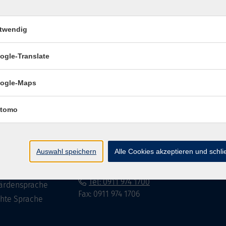
twendig
Impressum
Datenschutzerklär
ogle-Translate
ogle-Maps
te
vhs Fürth gGmbH
tomo
eite
Hirschenstr. 27/29
90762 Fürth
ramm
Auswahl speichern
Alle Cookies akzeptieren und schl
mationen
info@vhs-fuerth.de
uns
Tel: 0911 974 1700
ärdensprache
Fax: 0911 974 1706
chte Sprache