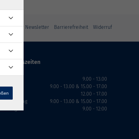
ung
AGB
Newsletter
Barrierefreiheit
Widerruf
Öffnungszeiten
Montag
9.00 - 13.00
Dienstag
9.00 - 13.00 & 15.00 - 17.00
ießen
Mittwoch
12.00 - 17.00
Donnerstag
9.00 - 13.00 & 15.00 - 17.00
Freitag
9.00 - 12:00