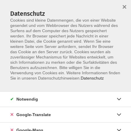
×
Datenschutz
Cookies sind kleine Datenmengen, die von einer Website
gesendet und vom Webbrowser des Nutzers während des
Surfens auf dem Computer des Nutzers gespeichert
Zum Inhalt
werden. Ihr Browser speichert jede Nachricht in einer
kleinen Datei, die Cookie genannt wird. Wenn Sie eine
weitere Seite vom Server anfordern, sendet Ihr Browser
Der Kurs konnte nicht gefunden werden.
das Cookie an den Server zurück. Cookies wurden als
zuverlässiger Mechanismus für Websites entwickelt, um
sich Informationen zu merken oder die Surfaktivitäten des
Benutzers aufzuzeichnen. Bitte willigen Sie in die
Verwendung von Cookies ein. Weitere Informationen finden
Impressum
Sie in unseren Datenschutzhinweisen.
Datenschutz
Datenschutzerklärung
AGB
Notwendig
Newsletter
Barrierefreiheit
Google-Translate
Widerruf
Google-Maps