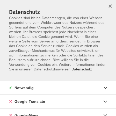
×
Datenschutz
Cookies sind kleine Datenmengen, die von einer Website
gesendet und vom Webbrowser des Nutzers während des
Surfens auf dem Computer des Nutzers gespeichert
Zum Inhalt
werden. Ihr Browser speichert jede Nachricht in einer
kleinen Datei, die Cookie genannt wird. Wenn Sie eine
weitere Seite vom Server anfordern, sendet Ihr Browser
Der Kurs konnte nicht gefunden werden.
das Cookie an den Server zurück. Cookies wurden als
zuverlässiger Mechanismus für Websites entwickelt, um
sich Informationen zu merken oder die Surfaktivitäten des
Benutzers aufzuzeichnen. Bitte willigen Sie in die
Verwendung von Cookies ein. Weitere Informationen finden
Impressum
Sie in unseren Datenschutzhinweisen.
Datenschutz
Datenschutzerklärung
AGB
Notwendig
Newsletter
Barrierefreiheit
Google-Translate
Widerruf
Google-Maps