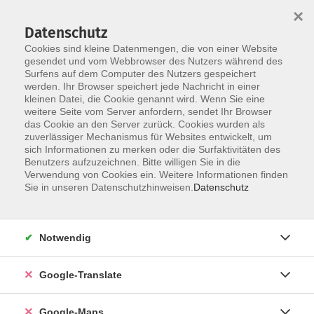
×
Datenschutz
Cookies sind kleine Datenmengen, die von einer Website
gesendet und vom Webbrowser des Nutzers während des
Surfens auf dem Computer des Nutzers gespeichert
Zum Inhalt
werden. Ihr Browser speichert jede Nachricht in einer
kleinen Datei, die Cookie genannt wird. Wenn Sie eine
weitere Seite vom Server anfordern, sendet Ihr Browser
Der Kurs konnte nicht gefunden werden.
das Cookie an den Server zurück. Cookies wurden als
zuverlässiger Mechanismus für Websites entwickelt, um
sich Informationen zu merken oder die Surfaktivitäten des
Benutzers aufzuzeichnen. Bitte willigen Sie in die
Verwendung von Cookies ein. Weitere Informationen finden
Impressum
Sie in unseren Datenschutzhinweisen.
Datenschutz
Datenschutzerklärung
AGB
Notwendig
Newsletter
Barrierefreiheit
Google-Translate
Widerruf
Google-Maps